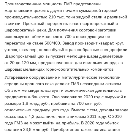
Производственные мощности ГМЗ представлены
мартеновским цехом с двумя печами суммарной годовой
производительностью 210 тыс. тонн жидкой стали и разливкой
в слитки. Прокатный передел включает сортопрокатный и
шаропрокатный цехи. Для получения сортовой заготовки
используется обжимная клеть 700 с последующим ее
перекатом на стане 500/400. Завод производит квадрат, круг,
уголок, швеллер, полособульб и разнообразные спецпрофили.
Шаропрокатный цех выпускает мелющие шары диаметрами
от 20 до 120 мм, предназначенные для измельчения руды в
шаровых мельницах горно-обогатительных комбинатов.
Устаревшее оборудование и металлургические технологии
середины прошлого века делают ГМЗ незавидным активом.
Об этом же свидетельствует и экономическая деятельность
предприятия-банкрота. Оно завершило 2020 год с выручкой в
размере 1,8 млрд руб., прибавив на 700 млн руб.
относительно предыдущего года. Вместе с тем, доходы завода
оказались в 4,2 раза ниже, чем в пиковом 2011 году. С 2010
года ГМЗ не может выйти на прибыль. В 2020 году убыток
составил 23,8 млн руб. Приобретение такого актива станет