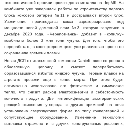
технологической цепочки производства металла на ЧерМК. На
комбинате уже завершили работы по строительству первого
блока коксовой батареи №11 и достраивают второй блок.
Увеличение производства кокса зарезервировано под
мощности новой доменной печи №3, которую запустили в
декабре 2020 года. «Череповчанка» добавит в «копилку»
комбината более 3 млн тонн чугуна. Для того, чтобы его
переработать, в конвертерном цехе уже реализован проект по
сокращению времени плавки.
Новая ДСП от итальянской компании Danieli также встроена в
обновленную цепочку и сможет перерабатывать
образовавшийся избыток жидкого чугуна. Первые плавки на
агрегате провели еще в конце марта. При этом будет
оптимально использовано его физическое и химическое
тепло, что снизит расход электроэнергии и себестоимость
конечного продукта. Для интенсификации экзотермических
реакций окисления углерода и других примесей на печи
установлена сверхзвуковая фурма по типу конвертерной и
сопутствующее оборудование. Изменение технологии
выплавки отражено и в других конструктивных решениях,