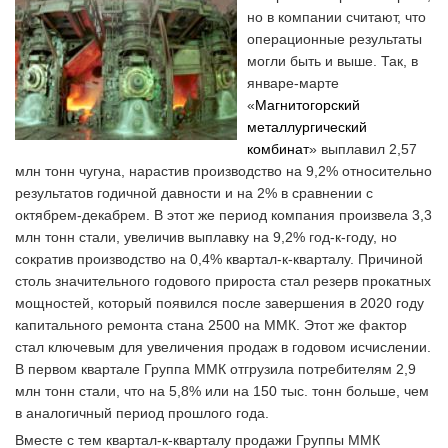
но в компании считают, что
операционные результаты
могли быть и выше. Так, в
январе-марте
«
Магнитогорский
металлургический
комбинат
» выплавил 2,57
млн тонн чугуна, нарастив производство на 9,2% относительно
результатов годичной давности и на 2% в сравнении с
октябрем-декабрем. В этот же период компания произвела 3,3
млн тонн стали, увеличив выплавку на 9,2% год-к-году, но
сократив производство на 0,4% квартал-к-кварталу. Причиной
столь значительного годового прироста стал резерв прокатных
мощностей, который появился после завершения в 2020 году
капитального ремонта стана 2500 на ММК. Этот же фактор
стал ключевым для увеличения продаж в годовом исчислении.
В первом квартале Группа ММК отгрузила потребителям 2,9
млн тонн стали, что на 5,8% или на 150 тыс. тонн больше, чем
в аналогичный период прошлого года.
Вместе с тем квартал-к-кварталу продажи Группы ММК