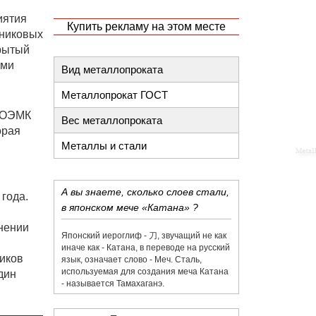
иятия
Купить рекламу на этом месте
пниковых
крытый
ыми
Вид металлопроката
Металлопрокат ГОСТ
е ОЭМК
Вес металлопроката
орая
Металлы и стали
А вы знаете, сколько слоев стали,
года.
в японском мече «Катана» ?
нении
Японский иероглиф - 刀,​ звучащий не как
иначе как - Катана, в переводе на русский
ников
язык, означает слово - Меч. Сталь,
используемая для создания меча Катана
дин
- называется Тамахаганэ.