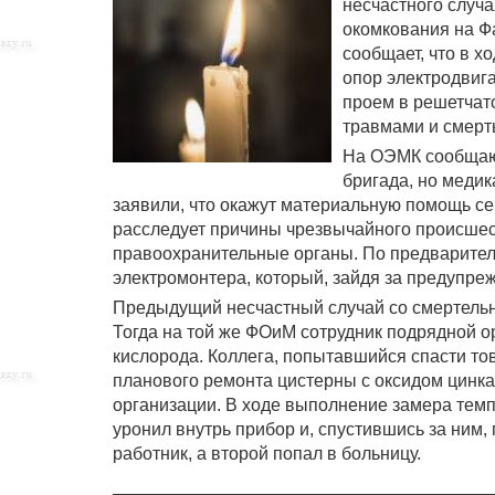
несчастного случа
окомкования на Ф
сообщает, что в 
опор электродвиг
проем в решетчат
травмами и смерт
На ОЭМК сообщают
бригада, но медик
заявили, что окажут материальную помощь се
расследует причины чрезвычайного происшес
правоохранительные органы. По предварите
электромонтера, который, зайдя за предупре
Предыдущий несчастный случай со смертельн
Тогда на той же ФОиМ сотрудник подрядной ор
кислорода. Коллега, попытавшийся спасти т
планового ремонта цистерны с оксидом цинка
организации. В ходе выполнение замера темп
уронил внутрь прибор и, спустившись за ним,
работник, а второй попал в больницу.