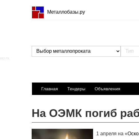
Металлобазы.ру
Главная
Тендеры
Объявления
На ОЭМК погиб ра
1 апреля на «
Оско