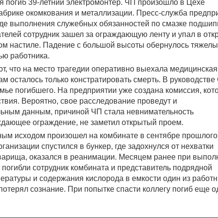
я погиб 39-летний электромонтер. ЧП произошло в Цехе
абрике окомкования и металлизации. Пресс-служба предпр
ходе выполнения служебных обязанностей по смазке подши
ателей сотрудник зашел за ограждающую ленту и упал в от
ом настиле. Падение с большой высоты обернулось тяжел
ью работника.
, что на место трагедии оперативно выехала медицинская
ам осталось только констратировать смерть. В руководств
мье погибшего. На предприятии уже создана комиссия, кот
твия. Вероятно, свое расследование проведут и
льным данным, причиной ЧП стала невнимательность
ждающее ограждение, не заметил открытый проем.
ым исходом произошел на комбинате в сентябре прошлого 
ганизации спустился в бункер, где задохнулся от нехватки
оварища, оказался в реанимации. Месяцем ранее при выпол
 погибли сотрудник комбината и представитель подрядной
ературы и содержания кислорода в емкости один из работ
 потерял сознание. При попытке спасти коллегу погиб еще о