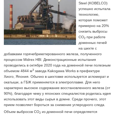
Steel (KOBELCO)
успешно испытала
технологию,
которая поможет
примерно на 20%
снизить выбросы
CO
при работе
2
доменных печей
на шихте с
добавками горячебрикетированного железа, полученного
процессом Midrex HBI. Демонстрационные испытания
проводились в октябре 2020 года на доменной печи полезным
3
объемом 4844 м
завода Kakogawa Works в префектуре
Хиого, Япония. Обычно в шихтовке используется агломерат и
окатыши, а ГБЖ применяется в электроплавке. Для него
характерно высокое содержание восстановленного железа (от
90%), благодаря чему у японских специалистов родилась идея
использовать этот виды сырья в домне. Среди прочего, этот
прием позволяет бороться за снижение углеродного следа.
Объем выбросов CO
из доменной печи определяется
2