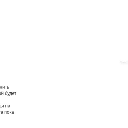
нить
ой будет
ди на
а пока