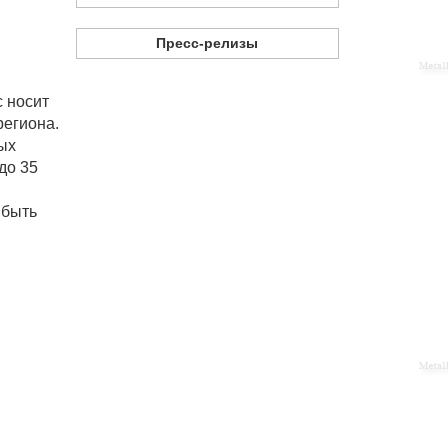
Пресс-релизы
с носит
региона.
ных
до 35
 быть