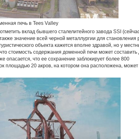
енная печь в Tees Valley
о отметить вклад бывшего сталелитейного завода SSI (сейча
а также значение всей черной металлургии для становления 
туристического объекта кажется вполне здравой, но у мест
, что стоимость содержания доменной печи может составить 
кже опасается, что ее сохранение заблокирует более 800
ток площадью 20 акров, на котором она расположена, может