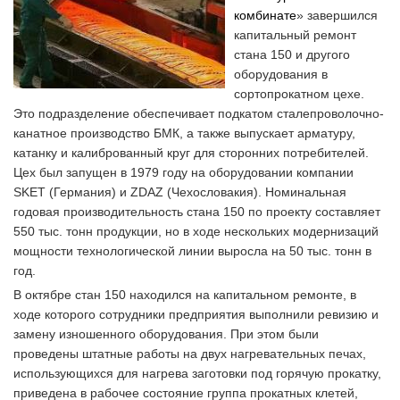
комбинате
» завершился
капитальный ремонт
стана 150 и другого
оборудования в
сортопрокатном цехе.
Это подразделение обеспечивает подкатом сталепроволочно-
канатное производство БМК, а также выпускает арматуру,
катанку и калиброванный круг для сторонних потребителей.
Цех был запущен в 1979 году на оборудовании компании
SKET (Германия) и ZDAZ (Чехословакия). Номинальная
годовая производительность стана 150 по проекту составляет
550 тыс. тонн продукции, но в ходе нескольких модернизаций
мощности технологической линии выросла на 50 тыс. тонн в
год.
В октябре стан 150 находился на капитальном ремонте, в
ходе которого сотрудники предприятия выполнили ревизию и
замену изношенного оборудования. При этом были
проведены штатные работы на двух нагревательных печах,
использующихся для нагрева заготовки под горячую прокатку,
приведена в рабочее состояние группа прокатных клетей,