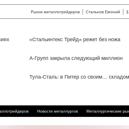
Рынок металлотрейдеров
Стальнов Евгений
1
виях
«Стальинтекс Трейд» режет без ножа
А-Групп закрыла следующий миллион
Тула-Сталь: в Питер со своим… складо
аллотрейдеров
Новости металлургов
Металлургические ры