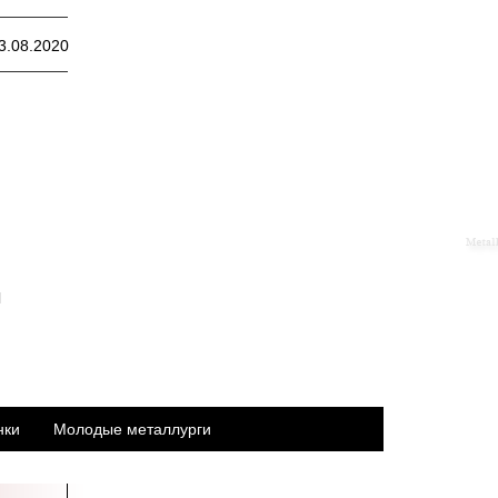
3.08.2020
м
нки
Молодые металлурги