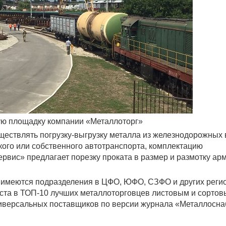
ую площадку компании «Металлоторг»
ществлять погрузку-выгрузку металла из железнодорожных 
ского или собственного автотранспорта, комплектацию
рвис» предлагает порезку проката в размер и размотку ар
 имеются подразделения в ЦФО, ЮФО, СЗФО и других реги
еста в ТОП-10 лучших металлоторговцев листовым и сорто
универсальных поставщиков по версии журнала «Металлосн