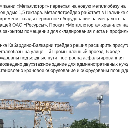
мпании «Металлоторг» переехал на новую металлобазу на
ощадью 1,5 гектара. Металлотрейдер работает в Нальчике 
о времени склад и сервисное оборудование размещалось на
ащей ОАО «Ресурсы». Прокат «Металлоторга» хранился на
и в закрытом помещении для складирования листа и профил
ынка Кабардино-Балкарии трейдер решил расширить присут
металлобазы на улице 1-й Промышленный проезд. В ходе
орудованы подъездные пути, построена асфальтированная
возведено двухэтажное здание для административных нуж
становлено крановое оборудование и оборудованы площад