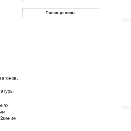
Пресс-релизы
вагонов,
матуры
онах
вым
абжение