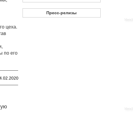
Пресс-релизы
го цеха.
тав
и,
ы по его
4.02.2020
ную