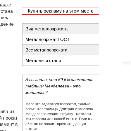
щадке
Купить рекламу на этом месте
 стана
узила
адение
Вид металлопроката
Металлопрокат ГОСТ
Вес металлопроката
Металлы и стали
А вы знали, что 69,5% элементов
таблицы Менделеева - это
металлы ?
Мало кто задавался вопросом, сколько
элементов таблицы Дмитрия Ивановича
ива из
Менделеева входят в группу - металлы.
й прокат
Мы собрали их в нашей статье. Если вы
лемент в
об этом не знали - прочтите данную
статью.
ки,