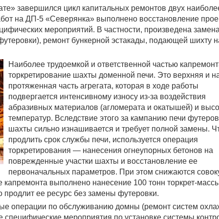
те» завершился цикл капитальных ремонтов двух наиболе
абот на ДП-5 «Северянка» выполнено восстановление про
ецифических мероприятий. В частности, произведена замен
футеровки), ремонт бункерной эстакады, подающей шихту н
Наиболее трудоемкой и ответственной частью капремонт
торкретирование шахты доменной печи. Это верхняя и н
протяженная часть агрегата, которая в ходе работы
подвергается интенсивному износу из-за воздействия
абразивных материалов (агломерата и окатышей) и выс
температур. Вследствие этого за кампанию печи футеров
шахты сильно изнашивается и требует полной замены. Ч
продлить срок службы печи, используется операция
торкретирования — нанесения огнеупорных бетонов на
поврежденные участки шахты и восстановление ее
первоначальных параметров. При этом снижаются сово
е капремонта выполнено нанесение 100 тонн торкрет-массы
о продлит ее ресурс без замены футеровки.
ые операции по обслуживанию домны (ремонт систем охла
же специфические мероприятия по установке системы контр