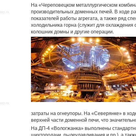
На «Череповецком металлургическом комбина
производительных доменных печей. В ходе р
показателей работы агрегата, а также ряд сп
холодильника горна (служит для охлаждения 
колошник домны и другие операции.
затраты на огнеупоры. На «Северянке» в ход
верхней части доменной печи, что значительн
На ДП-4 «Вологжанка» выполнены стандартн
шихтоподачи, пылеулавливания и пр.), а так