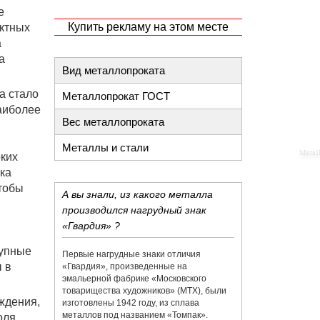
е
Купить рекламу на этом месте
ектных
а
а
Вид металлопроката
а стало
Металлопрокат ГОСТ
аиболее
Вес металлопроката
Металлы и стали
оких
ка
тобы
А вы знали, из какого металла
производился нагрудный знак
«Гвардия» ?
купные
Первые нагрудные знаки отличия
 в
«Гвардия», произведенные на
эмальерной фабрике «​Московского
товарищества художников»​ (МТХ), были
ждения,
изготовлены 1942 году, из сплава
металлов под названием «​Томпак».
оля