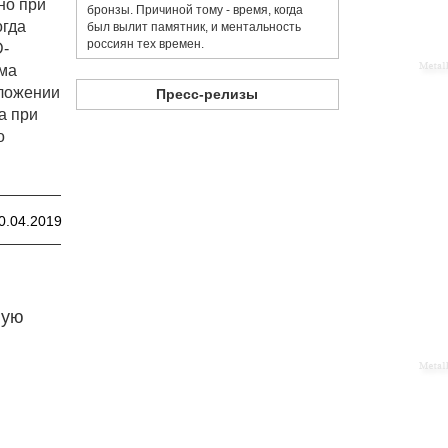
но при
бронзы. Причиной тому - время, когда
огда
был вылит памятник, и ментальность
россиян тех времен.
D-
ема
оложении
Пресс-релизы
а при
о
0.04.2019
ную