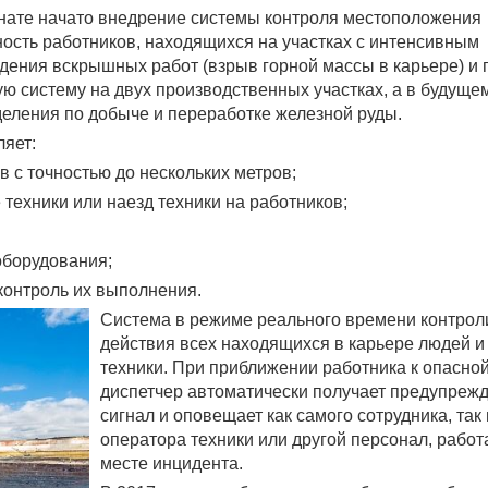
нате начато внедрение системы контроля местоположения
ность работников, находящихся на участках с интенсивным
дения вскрышных работ (взрыв горной массы в карьере) и 
 систему на двух производственных участках, а в будуще
деления по добыче и переработке железной руды.
яет:
 с точностью до нескольких метров;
техники или наезд техники на работников;
оборудования;
контроль их выполнения.
Система в режиме реального времени контрол
действия всех находящихся в карьере людей и
техники. При приближении работника к опасной
диспетчер автоматически получает предупре
сигнал и оповещает как самого сотрудника, так 
оператора техники или другой персонал, рабо
месте инцидента.