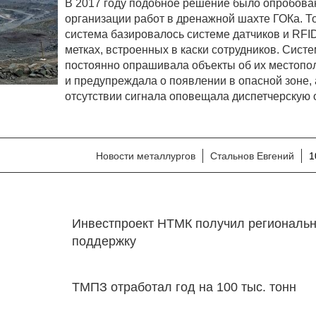
В 2017 году подобное решение было опробова
организации работ в дренажной шахте ГОКа. Т
система базировалось системе датчиков и RFI
метках, встроенных в каски сотрудников. Сист
постоянно опрашивала объекты об их местоп
и предупреждала о появлении в опасной зоне, 
отсутствии сигнала оповещала диспетчерскую 
Новости металлургов
Стальнов Евгений
1
Инвестпроект НТМК получил региональ
поддержку
ТМПЗ отработал год на 100 тыс. тонн