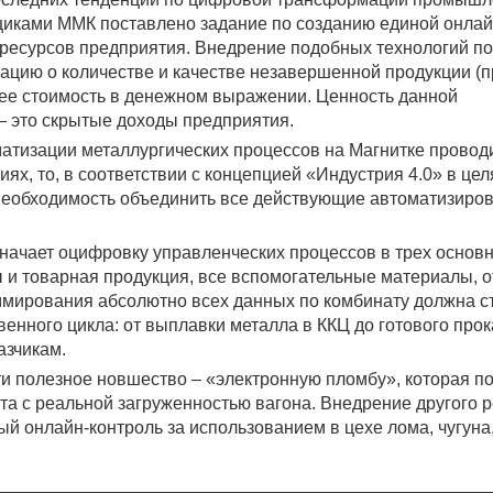
иками ММК поставлено задание по созданию единой онлай
ресурсов предприятия. Внедрение подобных технологий по
цию о количестве и качестве незавершенной продукции (пр
ь ее стоимость в денежном выражении. Ценность данной
— это скрытые доходы предприятия.
матизации металлургических процессов на Магнитке провод
ях, то, в соответствии с концепцией «Индустрия 4.0» в цел
необходимость объединить все действующие автоматизиро
начает оцифровку управленческих процессов в трех основ
ы и товарная продукция, все вспомогательные материалы, 
уммирования абсолютно всех данных по комбинату должна с
нного цикла: от выплавки металла в ККЦ до готового прок
азчикам.
ти полезное новшество – «электронную пломбу», которая п
та с реальной загруженностью вагона. Внедрение другого 
 онлайн-контроль за использованием в цехе лома, чугуна,