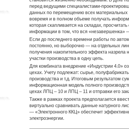
перед ведущими специалистами-проектировщ
данных по перемещению всех материальных 
вовремя и в полном объеме получать информа
которая скапливается на складах, просчитат
информации в том, что вся «незавершенка» 
Если до последнего времени работы по авто
постоянно, но выборочно — на отдельных лини
получения накопительного эффекта назрела 
участки производства в одну цепь.
Для комбината внедрение «Индустрии 4.0» оз
цехах. Учету подлежат: сырье, полуфабрикат
производства и т.д. Итоговым результатом с
информационная модель полного производстве
цехах ЛПЦ – 10 и ЛПЦ – 11 и отправки его зак
Также в рамках проекта предполагается ввес
виртуально сравнивать данные натурного лис
— «Электронного ККЦ» обеспечит эффективный
электроэнергии.