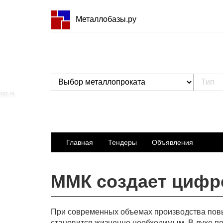
Металлобазы.ру
Главная
Тендеры
Объявления
ММК создает цифр
При современных объемах производства пов
становится жизненно необходимым. В духе 