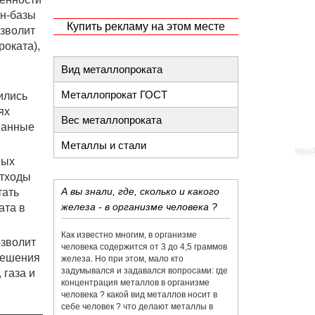
н-базы
Купить рекламу на этом месте
зволит
оката),
Вид металлопроката
Металлопрокат ГОСТ
ились
ях
Вес металлопроката
ванные
Металлы и стали
ных
отходы
А вы знали, где, сколько и какого
тать
железа - в организме человека ?
ата в
Как известно многим, в организме
озволит
человека содержится от 3 до 4,5 граммов
решения
железа. Но при этом, мало кто
задумывался и задавался вопросами: где
 газа и
концентрация металлов в организме
человека ? какой вид металлов носит в
себе человек ? что делают металлы в