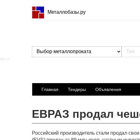
Металлобазы.ру
Главная
Тендеры
Объявления
ЕВРАЗ продал чешск
Российский производитель стали продал свои 
(EVS) продан за 89 млн долл. частным инвест