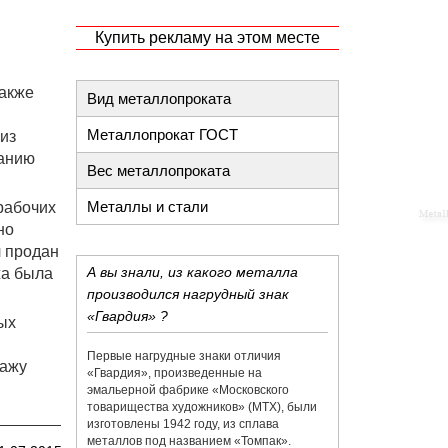
Купить рекламу на этом месте
также
Вид металлопроката
Металлопрокат ГОСТ
из
ванию
Вес металлопроката
Металлы и стали
рабочих
но
л продан
А вы знали, из какого металла
жа была
производился нагрудный знак
«Гвардия» ?
ных
Первые нагрудные знаки отличия
дажу
«Гвардия», произведенные на
эмальерной фабрике «​Московского
товарищества художников»​ (МТХ), были
изготовлены 1942 году, из сплава
металлов под названием «​Томпак».