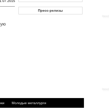
1.07.2015
Пресс-релизы
ную
нки
Молодые металлурги