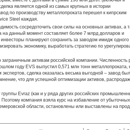
сделка является одной из самых крупных в истории
вод по производству металлопроката перешел к кипрским
ice Steel каждая.
имость сосредоточить свои силы на основных активах, а 
 на данный момент составляет более 7 млрд долларов и
 инвесторы планируют сохранить за заводом имидж одного 
изировать экономику, выработать стратегию по урегулиро
ло заграничным активам российской компании. Численность 
рошлом году EVS выпустил 0,571 млн тонн металлопроката, 
м экспертов, сделка оказалась весьма выгодной – завод бы
ь мнение, что для успешной оптимизации активов, распрода
у группы Evraz (как и у ряда других российских промышлен
 Поэтому компания взяла курс на избавление от убыточных
Кемеровской области, остановлены или выставлены на про