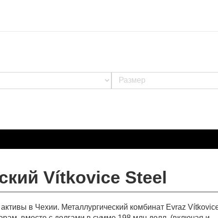
ий Vítkovice Steel
активы в Чехии. Металлургический комбинат Evraz Vítkovice
орам, вместе с долгами в сумме 198 млн долл. (включая и