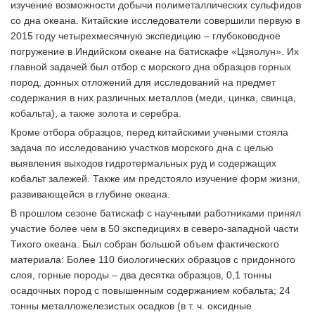
изучение возможности добычи полиметаллических сульфидов
со дна океана. Китайские исследователи совершили первую в
2015 году четырехмесячную экспедицию – глубоководное
погружение в Индийском океане на батискафе «Цзяолун». Их
главной задачей был отбор с морского дна образцов горных
пород, донных отложений для исследований на предмет
содержания в них различных металлов (меди, цинка, свинца,
кобальта), а также золота и серебра.
Кроме отбора образцов, перед китайскими учеными стояла
задача по исследованию участков морского дна с целью
выявления выходов гидротермальных руд и содержащих
кобальт залежей. Также им предстояло изучение форм жизни,
развивающейся в глубине океана.
В прошлом сезоне батискаф с научными работниками принял
участие более чем в 50 экспедициях в северо-западной части
Тихого океана. Был собран большой объем фактического
материала: Более 110 биологических образцов с придонного
слоя, горные породы – два десятка образцов, 0,1 тонны
осадочных пород с повышенным содержанием кобальта; 24
тонны металложелезистых осадков (в т. ч. оксидные