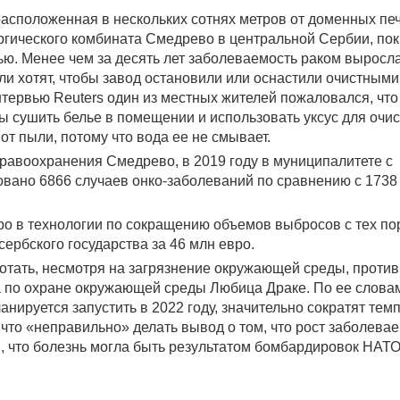
асположенная в нескольких сотнях метров от доменных пе
ргического комбината Смедрево в центральной Сербии, по
ью. Менее чем за десять лет заболеваемость раком выросла
ели хотят, чтобы завод остановили или оснастили очистными
тервью Reuters один из местных жителей пожаловался, что
 сушить белье в помещении и использовать уксус для очис
от пыли, потому что вода ее не смывает.
равоохранения Смедрево, в 2019 году в муниципалитете с
овано 6866 случаев онко-заболеваний по сравнению с 1738
ро в технологии по сокращению объемов выбросов с тех пор
 сербского государства за 46 млн евро.
отать, несмотря на загрязнение окружающей среды, против
по охране окружающей среды Любица Драке. По ее словам
нируется запустить в 2022 году, значительно сократят тем
 что «неправильно» делать вывод о том, что рост заболева
, что болезнь могла быть результатом бомбардировок НАТО