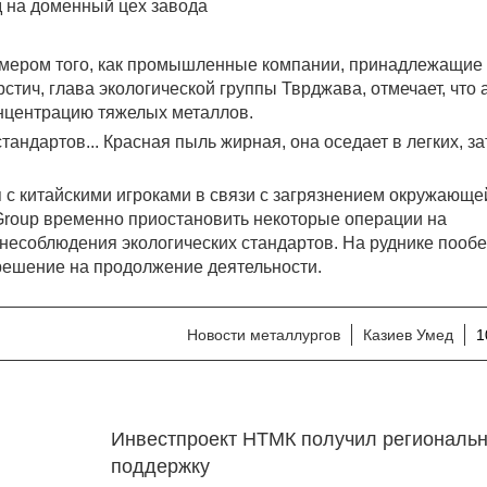
 на доменный цех завода
римером того, как промышленные компании, принадлежащие
стич, глава экологической группы Тврджава, отмечает, что 
онцентрацию тяжелых металлов.
тандартов... Красная пыль жирная, она оседает в легких, з
я с китайскими игроками в связи с загрязнением окружающе
g Group временно приостановить некоторые операции на
 несоблюдения экологических стандартов. На руднике пооб
решение на продолжение деятельности.
Новости металлургов
Казиев Умед
1
Инвестпроект НТМК получил региональ
поддержку