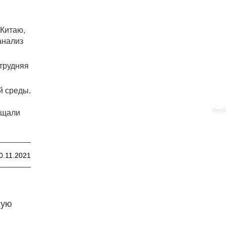
 Китаю,
анализ
атрудняя
й среды.
ещали
0.11.2021
ную