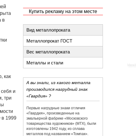
чей
Купить рекламу на этом месте
крыта
 в
Вид металлопроката
тки
Металлопрокат ГОСТ
Вес металлопроката
Металлы и стали
, как
А вы знали, из какого металла
производился нагрудный знак
 себя и
«Гвардия» ?
, три
пы
Первые нагрудные знаки отличия
емости
«Гвардия», произведенные на
 в 1999
эмальерной фабрике «​Московского
товарищества художников»​ (МТХ), были
изготовлены 1942 году, из сплава
металлов под названием «​Томпак».