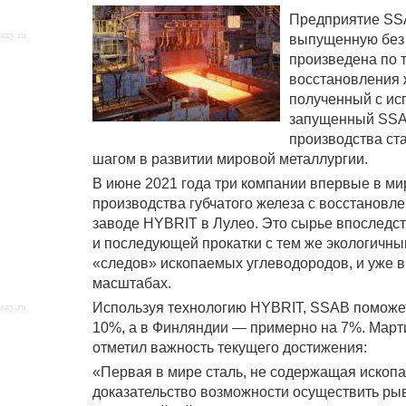
Предприятие SSA
выпущенную без 
произведена по т
восстановления 
полученный с ис
запущенный SSAB
производства ст
шагом в развитии мировой металлургии.
В июне 2021 года три компании впервые в ми
производства губчатого железа с восстанов
заводе HYBRIT в Лулео. Это сырье впоследст
и последующей прокатки с тем же экологичны
«следов» ископаемых углеводородов, и уже 
масштабах.
Используя технологию HYBRIT, SSAB поможет
10%, а в Финляндии — примерно на 7%. Марти
отметил важность текущего достижения:
«Первая в мире сталь, не содержащая ископа
доказательство возможности осуществить рыв