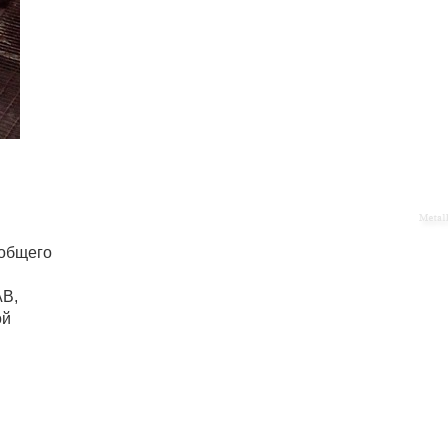
еобщего
AB,
ой