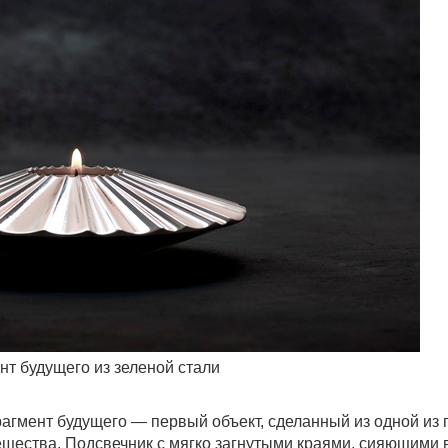
нт будущего из зеленой стали
агмент будущего — первый объект, сделанный из одной из 
щества. Подсвечник с мягко загнутыми краями, сияющими 