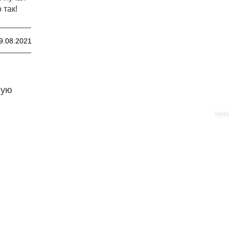
 так!
9.08.2021
ную