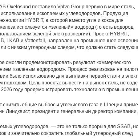
B Oxelösund поставило Volvo Group первую в мире сталь,
использования ископаемых углеводородов. Продукция
ехнологии HYBRIT, в которой вместо угля и кокса для
железа используется «зеленый» водород (то есть водород,
пользованием зеленой электроэнергии). Проект HYBRIT,
, LKAB и Vattenfall, направлен на промышленное освоени
али с низким углеродным следом, что должно стать следую
ре смогли продемонстрировать результат коммерческого
лением «зеленым водородом». Процесс реализован на пило
вии было использовано для выплавки первой стали в элек
м подходом. Цель проекта: вывести на рынок сталь, не со
в 2026 году продемонстрировать технологию в промышленн
 снизить общие выбросы углекислого газа в Швеции приме
н Линдквист, президент и генеральный директор компании,
емых углеводородов, — это не только прорыв для SSAB, но
ок и значительно сократить глобальный углеродный след