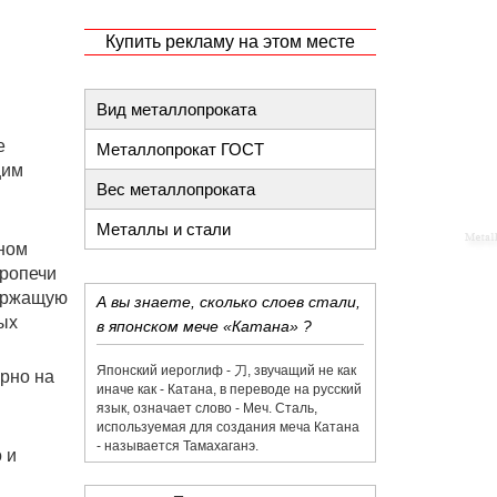
Купить рекламу на этом месте
Вид металлопроката
е
Металлопрокат ГОСТ
щим
Вес металлопроката
Металлы и стали
тном
тропечи
держащую
А вы знаете, сколько слоев стали,
ых
в японском мече «Катана» ?
Японский иероглиф - 刀,​ звучащий не как
рно на
иначе как - Катана, в переводе на русский
язык, означает слово - Меч. Сталь,
используемая для создания меча Катана
- называется Тамахаганэ.
 и