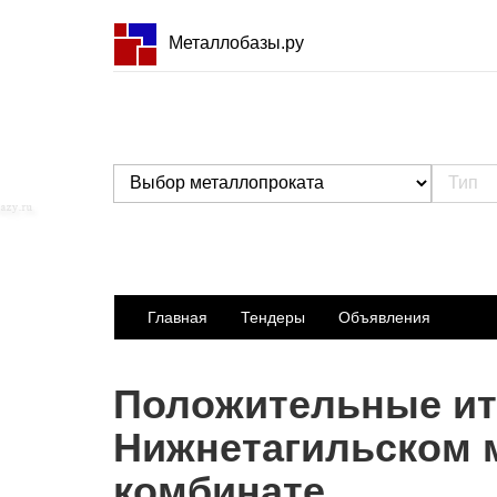
Металлобазы.ру
Главная
Тендеры
Объявления
Положительные ито
Нижнетагильском 
комбинате