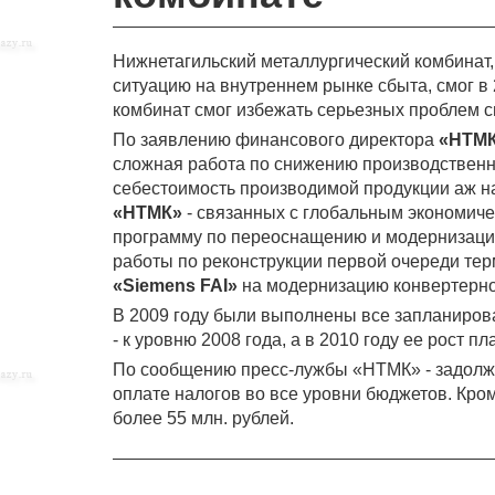
Нижнетагильский металлургический комбинат,
ситуацию на внутреннем рынке сбыта, смог в 
комбинат смог избежать серьезных проблем 
По заявлению финансового директора
«НТМ
сложная работа по снижению производственн
себестоимость производимой продукции аж на
«НТМК»
- связанных с глобальным экономиче
программу по переоснащению и модернизаци
работы по реконструкции первой очереди тер
«Siemens FAI»
на модернизацию конвертерно
В 2009 году были выполнены все запланиро
- к уровню 2008 года, а в 2010 году ее рост 
По сообщению пресс-лужбы «НТМК» - задолжен
оплате налогов во все уровни бюджетов. Кро
более 55 млн. рублей.