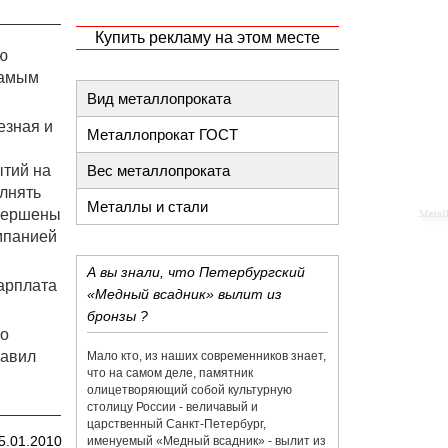
Купить рекламу на этом месте
ю
самым
Вид металлопроката
езная и
Металлопрокат ГОСТ
ытий на
Вес металлопроката
лнять
Металлы и стали
авершены
мпанией
А вы знали, что Петербургский
арплата
«Медный всадник» вылит из
бронзы ?
по
равил
Мало кто, из наших современников знает,
что на самом деле, памятник
олицетворяющий собой культурную
столицу России - величавый и
царственный Санкт-Петербург,
5.01.2010
именуемый «Медный всадник» - вылит из