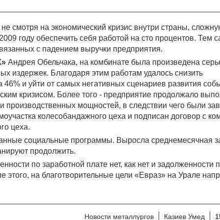
 не смотря на экономический кризис внутри страны, сложну
2009 году обеспечить себя работой на сто процентов. Тем 
связанных с падением выручки предприятия.
К»
Андрея Обельчака, на комбинате была произведена серь
ых издержек. Благодаря этим работам удалось снизить
 46% и уйти от самых негативных сценариев развития соб
ским кризисом. Более того - предприятие продолжало выпо
и производственных мощностей, в следствии чего были з
моучастка колесобандажного цеха и подписан договор с ко
го цеха.
ванные социальные программы. Выросла среднемесячная з
планируют продолжить.
ности по заработной плате нет, как нет и задолженности 
ме этого, на благотворительные цели «Евраз» на Урале нап
Новости металлургов
Казиев Умед
1