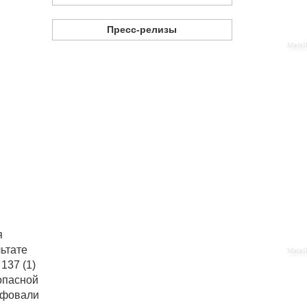
Пресс-релизы
я
ьтате
137 (1)
 опасной
афовали