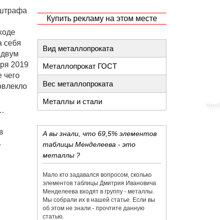
 штрафа
Купить рекламу на этом месте
ходе
а себя
Вид металлопроката
 двум
аря 2019
Металлопрокат ГОСТ
е чего
Вес металлопроката
овлекло
Металлы и стали
а…
в
А вы знали, что 69,5% элементов
.
таблицы Менделеева - это
металлы ?
Мало кто задавался вопросом, сколько
элементов таблицы Дмитрия Ивановича
Менделеева входят в группу - металлы.
Мы собрали их в нашей статье. Если вы
об этом не знали - прочтите данную
статью.