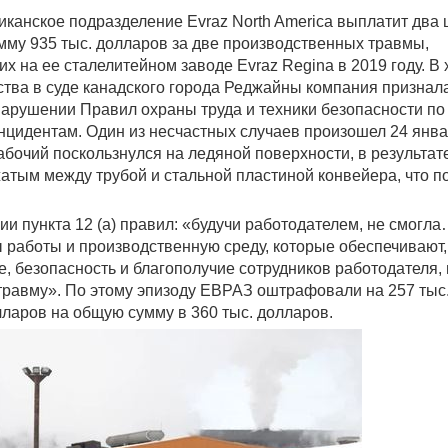
канское подразделение Evraz North America выплатит два
мму 935 тыс. долларов за две производственных травмы,
 на ее сталелитейном заводе Evraz Regina в 2019 году. В 
ства в суде канадского города Реджайны компания признал
нарушении Правил охраны труда и техники безопасности по
нцидентам. Один из несчастных случаев произошел 24 янв
рабочий поскользнулся на ледяной поверхности, в результат
жатым между трубой и стальной пластиной конвейера, что п
и пункта 12 (а) правил: «будучи работодателем, не смогл
 работы и производственную среду, которые обеспечивают,
е, безопасность и благополучие сотрудников работодателя, 
 травму». По этому эпизоду ЕВРАЗ оштрафовали на 257 тыс
лларов на общую сумму в 360 тыс. долларов.