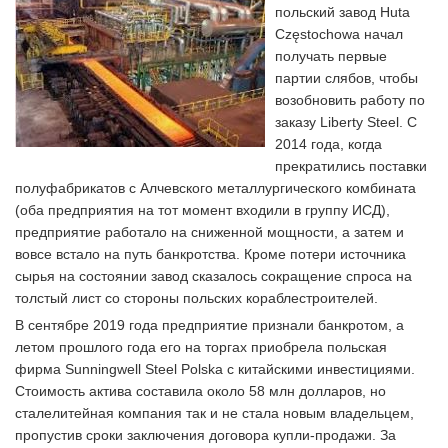
польский завод Huta
Częstochowa начал
получать первые
партии слябов, чтобы
возобновить работу по
заказу Liberty Steel. С
2014 года, когда
прекратились поставки
полуфабрикатов с Алчевского металлургического комбината
(оба предприятия на тот момент входили в группу ИСД),
предприятие работало на сниженной мощности, а затем и
вовсе встало на путь банкротства. Кроме потери источника
сырья на состоянии завод сказалось сокращение спроса на
толстый лист со стороны польских кораблестроителей.
В сентябре 2019 года предприятие признали банкротом, а
летом прошлого года его на торгах приобрела польская
фирма Sunningwell Steel Polska с китайскими инвестициями.
Стоимость актива составила около 58 млн долларов, но
сталелитейная компания так и не стала новым владельцем,
пропустив сроки заключения договора купли-продажи. За