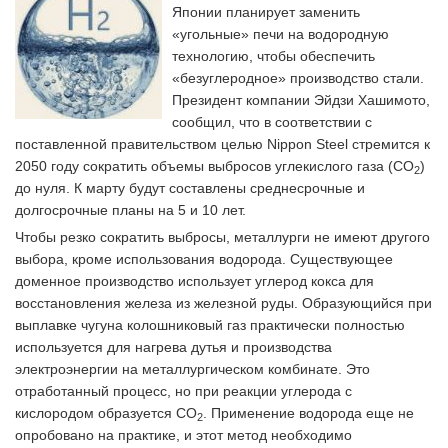
Японии планирует заменить
«угольные» печи на водородную
технологию, чтобы обеспечить
«безуглеродное» производство стали.
Президент компании Эйдзи Хашимото,
сообщил, что в соответствии с
поставленной правительством целью Nippon Steel стремится к
2050 году сократить объемы выбросов углекислого газа (CO
)
2
до нуля. К марту будут составлены среднесрочные и
долгосрочные планы на 5 и 10 лет.
Чтобы резко сократить выбросы, металлурги не имеют другого
выбора, кроме использования водорода. Существующее
доменное производство использует углерод кокса для
восстановления железа из железной руды. Образующийся при
выплавке чугуна колошниковый газ практически полностью
используется для нагрева дутья и производства
электроэнергии на металлургическом комбинате. Это
отработанный процесс, но при реакции углерода с
кислородом образуется CO
. Применение водорода еще не
2
опробовано на практике, и этот метод необходимо