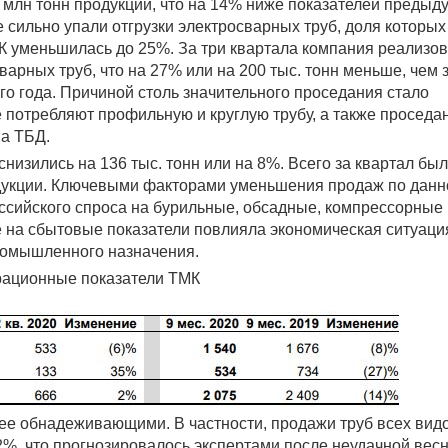
4 млн тонн продукции, что на 14% ниже показателей предыд
 сильно упали отгрузки электросварных труб, доля которых
 уменьшилась до 25%. За три квартала компания реализо
варных труб, что на 27% или на 200 тыс. тонн меньше, чем 
о года. Причиной столь значительного проседания стало
 потребляют профильную и круглую трубу, а также проседа
а ТБД.
изились на 136 тыс. тонн или на 8%. Всего за квартал бы
одукции. Ключевыми факторами уменьшения продаж по данн
ссийского спроса на бурильные, обсадные, компрессорные 
 на сбытовые показатели повлияла экономическая ситуаци
промышленного назначения.
ационные показатели ТМК
лее обнадеживающими. В частности, продажи труб всех вид
%, что прогнозировалось экспертами после неудачной весн