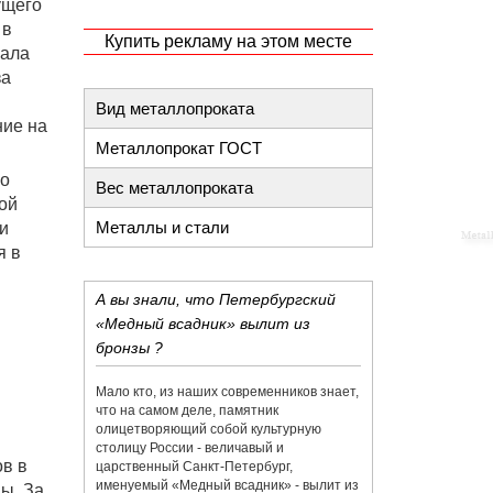
ущего
 в
Купить рекламу на этом месте
вала
за
Вид металлопроката
ние на
Металлопрокат ГОСТ
ло
Вес металлопроката
ой
Металлы и стали
и
я в
А вы знали, что Петербургский
«Медный всадник» вылит из
бронзы ?
Мало кто, из наших современников знает,
что на самом деле, памятник
олицетворяющий собой культурную
столицу России - величавый и
ов в
царственный Санкт-Петербург,
именуемый «Медный всадник» - вылит из
ы. За