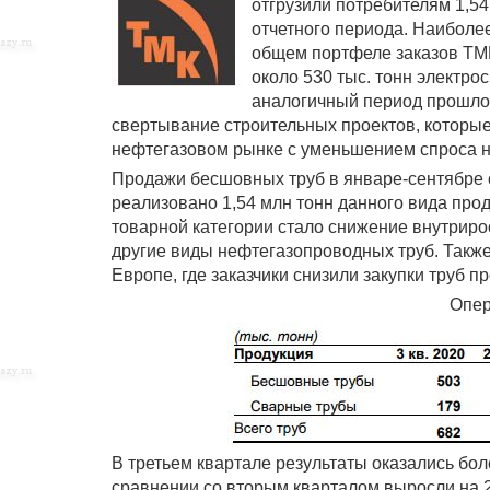
отгрузили потребителям 1,5
отчетного периода. Наиболее
общем портфеле заказов ТМК
около 530 тыс. тонн электрос
аналогичный период прошлог
свертывание строительных проектов, которые
нефтегазовом рынке с уменьшением спроса н
Продажи бесшовных труб в январе-сентябре сн
реализовано 1,54 млн тонн данного вида пр
товарной категории стало снижение внутриро
другие виды нефтегазопроводных труб. Также
Европе, где заказчики снизили закупки труб 
Опер
В третьем квартале результаты оказались бо
сравнении со вторым кварталом выросли на 2