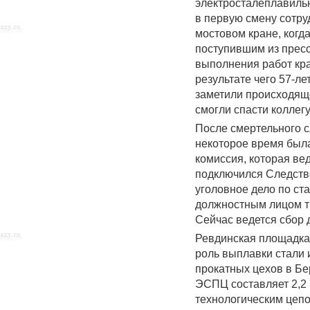
электросталеплавиль
в первую смену сотру
мостовом кране, когд
поступившим из пресс
выполнения работ кра
результате чего 57-л
заметили происходяще
смогли спасти коллегу
После смертельного с
некоторое время был
комиссия, которая ве
подключился Следств
уголовное дело по ст
должностным лицом тр
Сейчас ведется сбор 
Ревдинская площадка
роль выплавки стали 
прокатных цехов в Б
ЭСПЦ составляет 2,2 
технологическим цеп