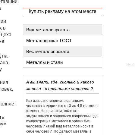
отавший
а
Купить рекламу на этом месте
гии
, в
Вид металлопроката
 цеха
Металлопрокат ГОСТ
не
Вес металлопроката
Ц на
Металлы и стали
дана
у
А вы знали, где, сколько и какого
ения
железа - в организме человека ?
ловек.
Как известно многим, в организме
полняет
человека содержится от 3 до 4,5 граммов
железа. Но при этом, мало кто
задумывался и задавался вопросами: где
ть
концентрация металлов в организме
вум
человека ? какой вид металлов носит в
себе человек ? что делают металлы в