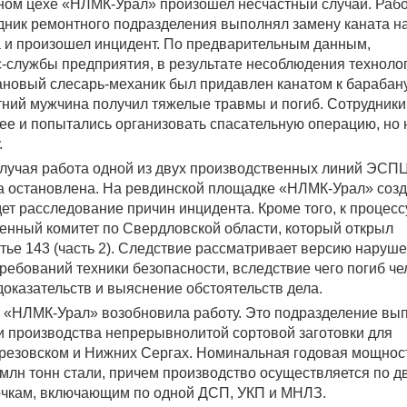
ном цехе «НЛМК-Урал» произошел несчастный случай. Раб
дник ремонтного подразделения выполнял замену каната н
а и произошел инцидент. По предварительным данным,
-службы предприятия, в результате несоблюдения техноло
новый слесарь-механик был придавлен канатом к барабану
етний мужчина получил тяжелые травмы и погиб. Сотрудники
е и попытались организовать спасательную операцию, но 
.
лучая работа одной из двух производственных линий ЭСП
а остановлена. На ревдинской площадке «НЛМК-Урал» соз
дет расследование причин инцидента. Кроме того, к процесс
енный комитет по Свердловской области, который открыл
атье 143 (часть 2). Следствие рассматривает версию наруш
ебований техники безопасности, вследствие чего погиб че
доказательств и выяснение обстоятельств дела.
 «НЛМК-Урал» возобновила работу. Это подразделение вы
и производства непрерывнолитой сортовой заготовки для
ерезовском и Нижних Сергах. Номинальная годовая мощнос
млн тонн стали, причем производство осуществляется по д
очкам, включающим по одной ДСП, УКП и МНЛЗ.