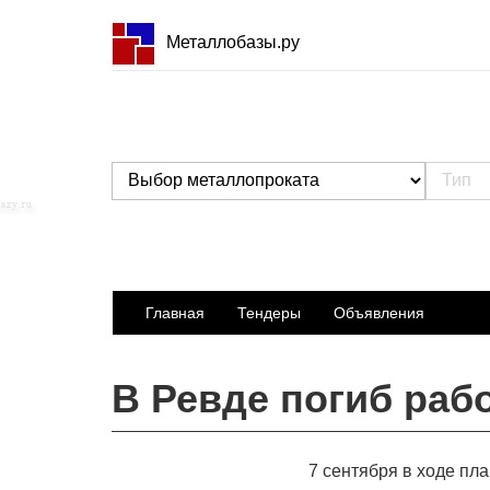
Металлобазы.ру
Главная
Тендеры
Объявления
В Ревде погиб раб
7 сентября в ходе пл