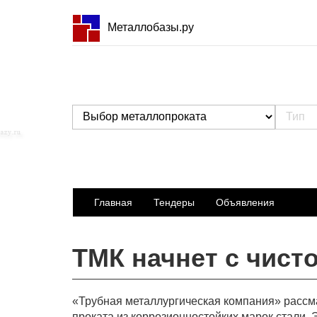
Металлобазы.ру
Главная
Тендеры
Объявления
ТМК начнет с чисто
«Трубная металлургическая компания» рассма
проката из коррозионностойких марок стали. 