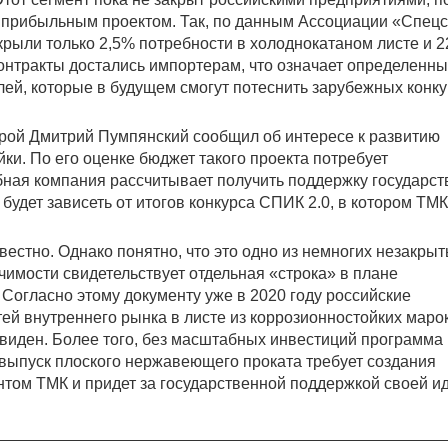
е прибыльным проектом. Так, по данным Ассоциации «Спецс
рыли только 2,5% потребности в холоднокатаном листе и 2
онтракты достались импортерам, что означает определенн
лей, которые в будущем смогут потеснить зарубежных конк
орой Дмитрий Пумпянский сообщил об интересе к развитию
ки. По его оценке бюджет такого проекта потребует
ная компания рассчитывает получить поддержку государст
будет зависеть от итогов конкурса СПИК 2.0, в котором ТМК
вестно. Однако понятно, что это одно из немногих незакры
чимости свидетельствует отдельная «строка» в плане
 Согласно этому документу уже в 2020 году российские
й внутреннего рынка в листе из коррозионностойких марок
евиден. Более того, без масштабных инвестиций программа 
выпуск плоского нержавеющего проката требует создания
нтом ТМК и придет за государственной поддержкой своей ид