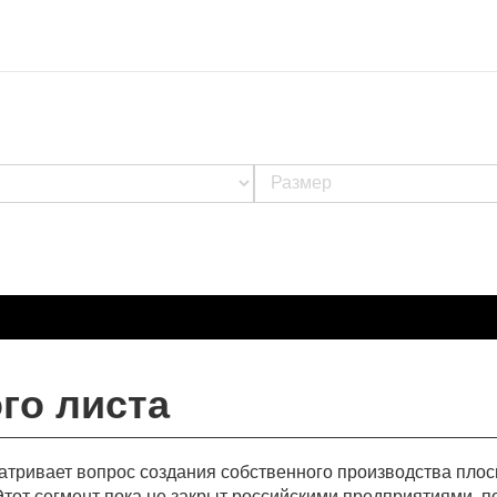
го листа
тривает вопрос создания собственного производства плос
Этот сегмент пока не закрыт российскими предприятиями, п