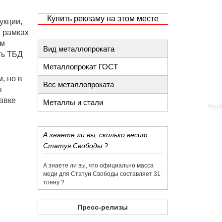
Купить рекламу на этом месте
укции,
В рамках
ем
Вид металлопроката
ть ТБД
Металлопрокат ГОСТ
, но в
Вес металлопроката
ы
авке
Металлы и стали
​А знаете ли вы, сколько весит
Статуя Свободы ?
​А знаете ли вы, что официально масса
меди для Статуи Свободы составляет 31
тонну ?
Пресс-релизы