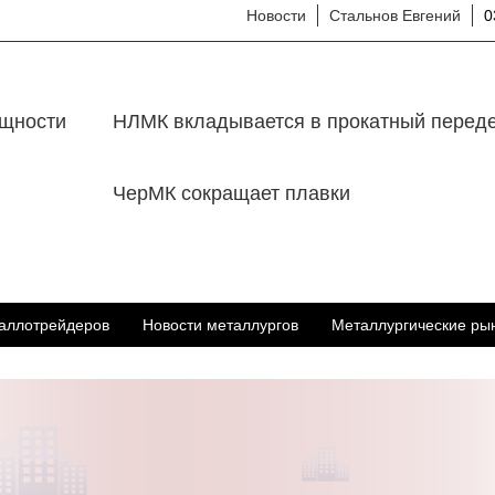
Новости
Стальнов Евгений
0
ощности
НЛМК вкладывается в прокатный перед
ЧерМК сокращает плавки
аллотрейдеров
Новости металлургов
Металлургические ры