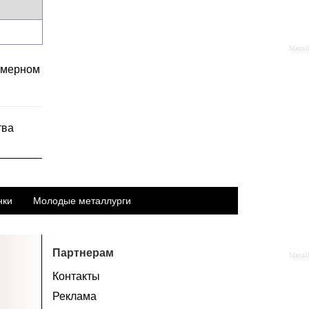
азмерном
тва
нки
Молодые металлурги
Партнерам
Контакты
Реклама