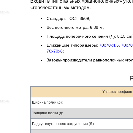
Входит в тип стальных «равнополочных» уго
«горячекатаным» методом.
Стандарт: ГОСТ 8509;
Вес погонного метра: 6,39 кг;
Площадь поперечного сечения (
F
): 8,15 cm
Ближайшие типоразмеры:
70х70х4,5
,
70х70
70х70х8
;
Заводы-производители равнополочных уго
Участок профиля 
Ширина полки (
b
):
Толщина полки (
t
):
Радиус внутреннего закругления (
R
):