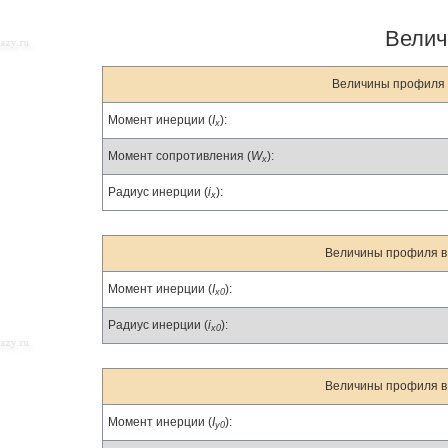
Велич
Величины профиля в
Момент инерции (
I
):
x
Момент сопротивления (
W
):
x
Радиус инерции (
i
):
x
Величины профиля в 
Момент инерции (
I
):
x0
Радиус инерции (
i
):
x0
Величины профиля в 
Момент инерции (
I
):
y0