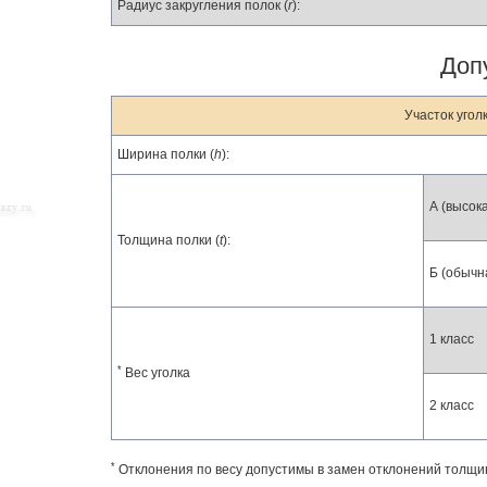
Радиус закругления полок (
r
):
Доп
Участок угол
Ширина полки (
h
):
А (высок
Толщина полки (
t
):
Б (обычн
1 класс
*
Вес уголка
2 класс
*
Отклонения по весу допустимы в замен отклонений толщи