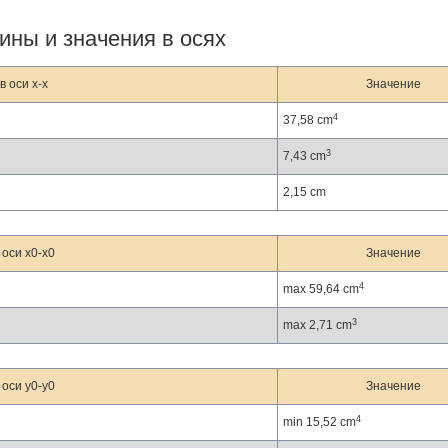
ины и значения в осях
 оси x-x
Значение
4
37,58 cm
3
7,43 cm
2,15 cm
оси x0-x0
Значение
4
max 59,64 cm
3
max 2,71 cm
оси y0-y0
Значение
4
min 15,52 cm