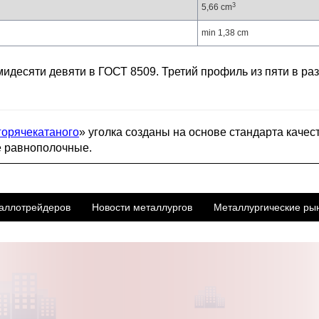
3
5,66 cm
min 1,38 cm
ьмидесяти девяти в ГОСТ 8509. Третий профиль из пяти в р
горячекатаного
» уголка созданы на основе стандарта качес
е равнополочные.
аллотрейдеров
Новости металлургов
Металлургические ры