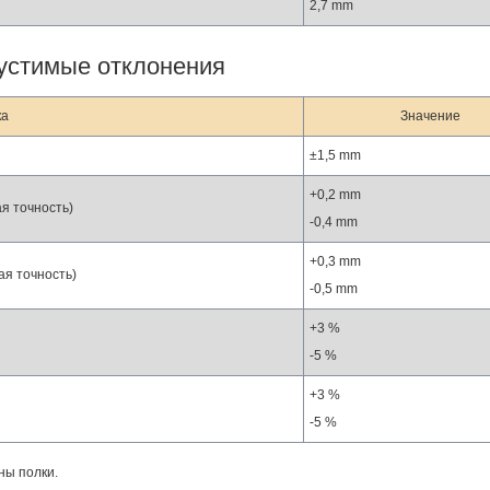
2,7 mm
устимые отклонения
ка
Значение
±1,5 mm
+0,2 mm
ая точность)
-0,4 mm
+0,3 mm
ая точность)
-0,5 mm
+3 %
-5 %
+3 %
-5 %
ны полки.