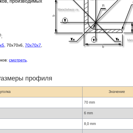
лков, производимых
2
;
х5
, 70х70х6,
70х70х7
,
лков:
смотреть
.
Размеры профиля
уголка
Значение
70 mm
6 mm
8,0 mm