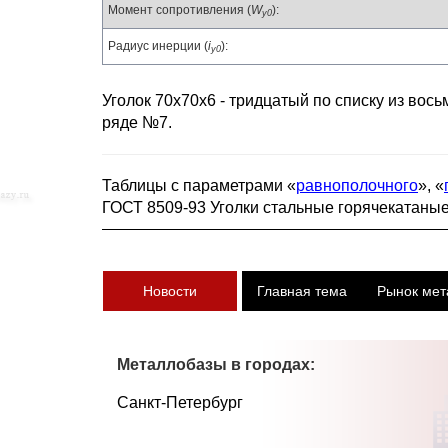
Момент сопротивления (
W
):
y0
Радиус инерции (
i
):
y0
Уголок 70х70х6 - тридцатый по списку из вос
ряде №7.
Таблицы с параметрами «
равнополочного
», «
ГОСТ 8509-93 Уголки стальные горячекатаны
Новости
Главная тема
Рынок мет
Металлобазы в городах:
Санкт-Петербург