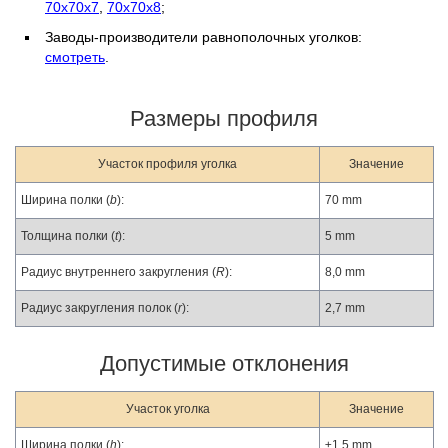
70х70х7
,
70х70х8
;
Заводы-производители равнополочных уголков:
смотреть
.
Размеры профиля
Участок профиля уголка
Значение
Ширина полки (
b
):
70 mm
Толщина полки (
t
):
5 mm
Радиус внутреннего закругления (
R
):
8,0 mm
Радиус закругления полок (
r
):
2,7 mm
Допустимые отклонения
Участок уголка
Значение
Ширина полки (
h
):
±1,5 mm