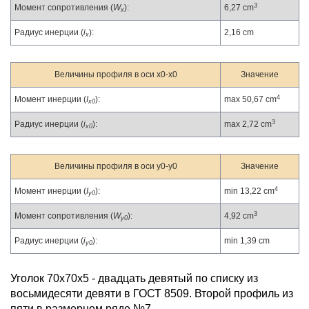
3
Момент сопротивления (
W
):
6,27 cm
x
Радиус инерции (
i
):
2,16 cm
x
Величины профиля в оси x0-x0
Значение
4
Момент инерции (
I
):
max 50,67 cm
x0
3
Радиус инерции (
i
):
max 2,72 cm
x0
Величины профиля в оси y0-y0
Значение
4
Момент инерции (
I
):
min 13,22 cm
y0
3
Момент сопротивления (
W
):
4,92 cm
y0
Радиус инерции (
i
):
min 1,39 cm
y0
Уголок 70х70х5 - двадцать девятый по списку из
восьмидесяти девяти в ГОСТ 8509. Второй профиль из
пяти в размерном ряде №7.