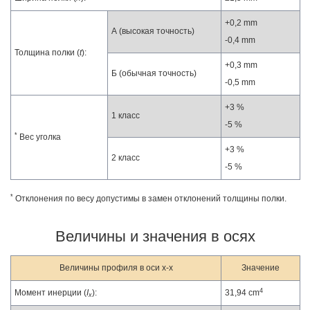
+0,2 mm
А (высокая точность)
-0,4 mm
Толщина полки (
t
):
+0,3 mm
Б (обычная точность)
-0,5 mm
+3 %
1 класс
-5 %
*
Вес уголка
+3 %
2 класс
-5 %
*
Отклонения по весу допустимы в замен отклонений толщины полки.
Величины и значения в осях
Величины профиля в оси x-x
Значение
4
Момент инерции (
I
):
31,94 cm
x