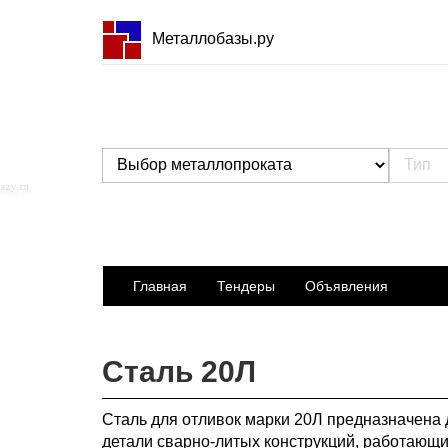
Металлобазы.ру
Главная
Тендеры
Объявления
Сталь 20Л
Сталь для отливок марки 20Л предназначена 
детали сварно-литых конструкций, работающи