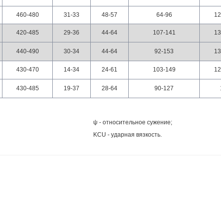
460-480
31-33
48-57
64-96
12
420-485
29-36
44-64
107-141
13
440-490
30-34
44-64
92-153
13
430-470
14-34
24-61
103-149
12
430-485
19-37
28-64
90-127
ψ - относительное сужение;
KCU - ударная вязкость.