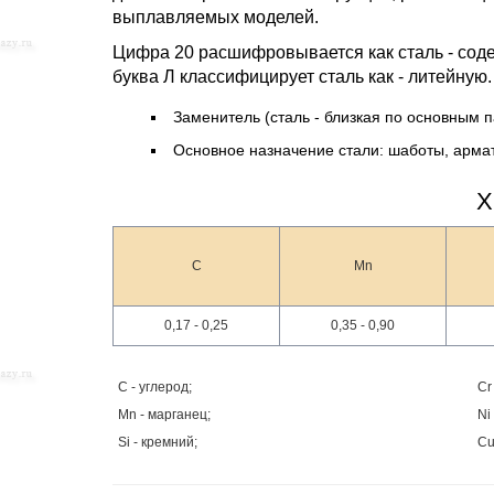
выплавляемых моделей.
Цифра 20 расшифровывается как сталь - соде
буква Л классифицирует сталь как - литейную.
Заменитель (сталь - близкая по основным 
Основное назначение стали: шаботы, арма
Х
C
Mn
0,17 - 0,25
0,35 - 0,90
C - углерод;
Cr
Mn - марганец;
Ni
Si - кремний;
Cu