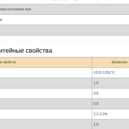
ном состоянии при
на
итейные свойства
е свойств
Значение
1512-1251°С
1,0
0,9
0,9
2,2-2,3%
1,0