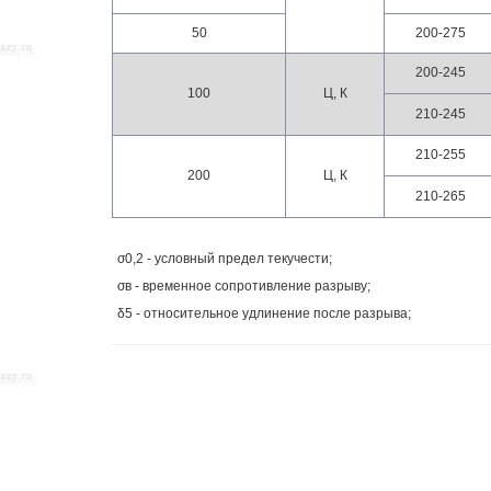
50
200-275
200-245
100
Ц, К
210-245
210-255
200
Ц, К
210-265
σ0,2 - условный предел текучести;
σв - временное сопротивление разрыву;
δ5 - относительное удлинение после разрыва;