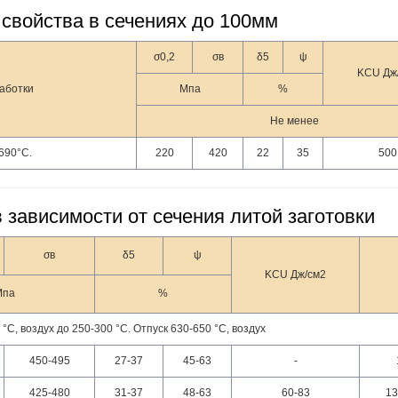
свойства в сечениях до 100мм
σ0,2
σв
δ5
ψ
KCU Дж
аботки
Мпа
%
Не менее
690°С.
220
420
22
35
500
 зависимости от сечения литой заготовки
σв
δ5
ψ
KCU Дж/см2
Мпа
%
С, воздух до 250-300 °С. Отпуск 630-650 °С, воздух
450-495
27-37
45-63
-
425-480
31-37
48-63
60-83
13