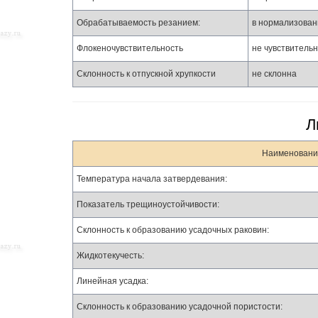
Обрабатываемость резанием:
в нормализован
Флокеночувствительность
не чувствитель
Склонность к отпускной хрупкости
не склонна
Л
Наименовани
Температура начала затвердевания:
Показатель трещиноустойчивости:
Склонность к образованию усадочных раковин:
Жидкотекучесть:
Линейная усадка:
Склонность к образованию усадочной пористости: