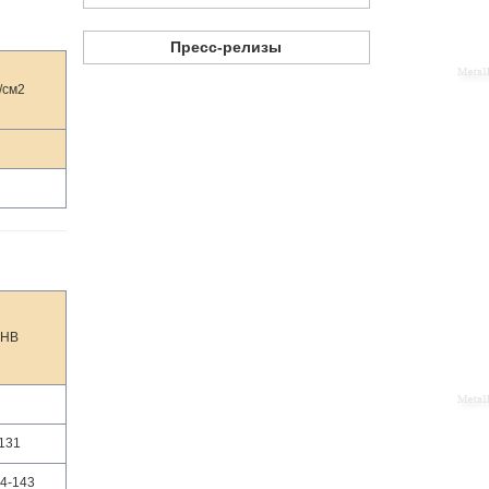
Пресс-релизы
/см2
НВ
131
4-143