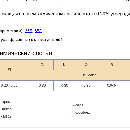
ржащая в своем химическом составе около 0,20% углерода
параметрам):
25Л
,
35Л
.
тура, фасонные отливки деталей
имический состав
Cr
Ni
Cu
S
Si
не более
0,20 - 0,52
0,30
0,30
0,30
0,045
 - хром;
S - сера;
 - никель;
P - фосфор.
 - медь;