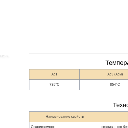
Темпера
Ас1
Ас3 (Асм)
735°С
854°С
Техн
Наименование свойств
Свариваемость:
сваривается бе