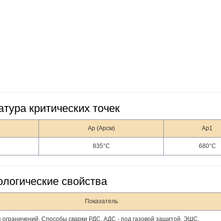
тура критических точек
Ар (Арсм)
Ар1
835°С
680°С
ологические свойства
Показатель
з ограничений. Способы сварки РДС, АДС - под газовой защитой, ЭШС.