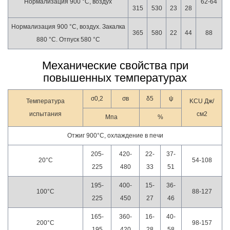
Нормализация 900 °С, воздух
62-64
315
530
23
28
Нормализация 900 °С, воздух. Закалка
365
580
22
44
88
880 °С. Отпуск 580 °С
Механические свойства при
повышенных температурах
σ0,2
σв
δ5
ψ
Температура
KCU Дж/
испытания
см2
Мпа
%
Отжиг 900°С, охлаждение в печи
205-
420-
22-
37-
20°С
54-108
225
480
33
51
195-
400-
15-
36-
100°С
88-127
225
450
27
46
165-
360-
16-
40-
200°С
98-157
195
420
28
58