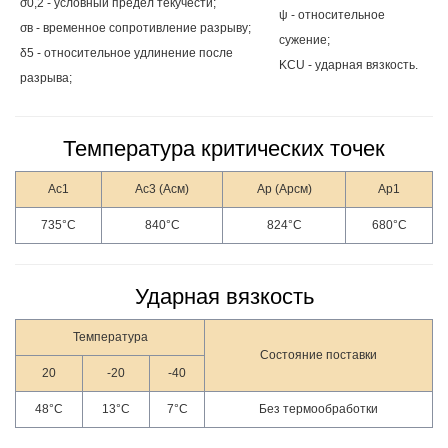
σ0,2 - условный предел текучести;
ψ - относительное
σв - временное сопротивление разрыву;
сужение;
δ5 - относительное удлинение после
KCU - ударная вязкость.
разрыва;
Температура критических точек
Ас1
Ас3 (Асм)
Ар (Арсм)
Ар1
735°С
840°С
824°С
680°С
Ударная вязкость
Температура
Состояние поставки
20
-20
-40
48°С
13°С
7°С
Без термообработки