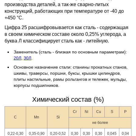
производства деталей, а так-же сварно-литых
конструкций, работающих при температуре от -40 до
+450 °С.
Цифра 25 расшифровывается как сталь - содержащая
в своем химическом составе около 0,25% углерода, а
буква Л классифицирует сталь как - литейную.
Заменитель (сталь - близкая по основным параметрам):
20Л
,
30Л
.
Основное назначение стали: станины прокатных станов,
шкивы, траверсы, поршни, буксы, крышки цилиндров,
плиты настильные, рамы рольгангов и тележек, мульды,
корпусы подшипников
.
Химический состав (%)
Cr
Ni
Cu
S
P
C
Mn
Si
не более
0,22-0,30
0,35-0,90
0,20-0,52
0,30
0,30
0,30
0,045
0,04