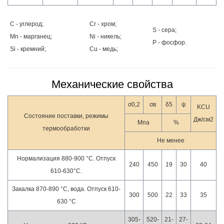
C - углерод;
Cr - хром;
S - сера;
Mn - марганец;
Ni - никель;
P - фосфор.
Si - кремний;
Cu - медь;
Механические свойства
σ0,2
σв
δ5
ψ
KCU
Состояние поставки, режимы
Дж/см2
Мпа
%
термообработки
Не менее
Нормализация 880-900 °С. Отпуск
240
450
19
30
40
610-630°С.
Закалка 870-890 °С, вода. Отпуск 610-
300
500
22
33
35
630 °С
305-
520-
21-
27-