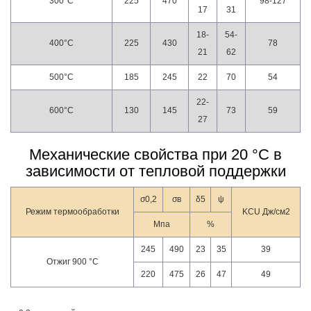
300°С
225
470
98-127
17
31
18-
54-
400°С
225
430
78
21
62
500°С
185
245
22
70
54
22-
600°С
130
145
73
59
27
Механические свойства при 20 °С в
зависимости от тепловой поддержки
σ0,2
σв
δ5
ψ
Режим термообработки
KCU Дж/см2
Мпа
%
245
490
23
35
39
Отжиг 900 °С
220
475
26
47
49