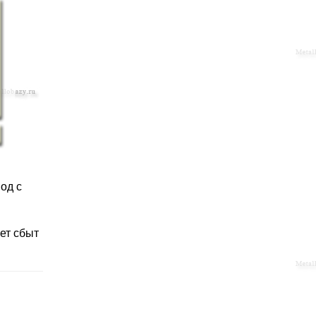
од с
ет сбыт