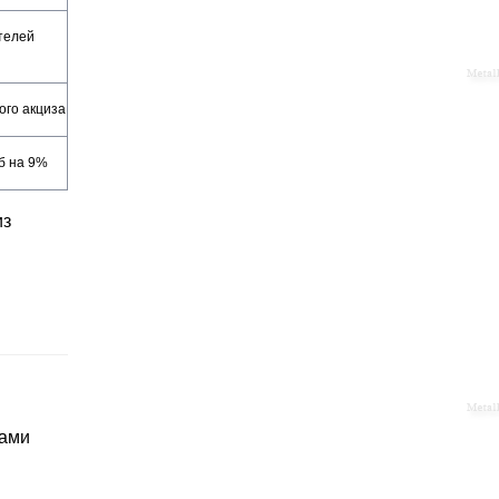
телей
ого акциза
б на 9%
из
м
тами