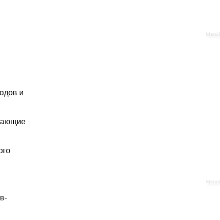
одов и
ывающие
ого
в-