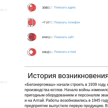
Показать адрес
308017 г. Белгород, ул. Волчанская, дом 165
Показать телефон
+7 (4722) 35-43-44
Показать сайт
energomash.ru
Показать e-mail
info@energomash.ru
История возникновени
«Белэнергомаш» начали строить в 1939 году, 
производства котлов. Начало войны изменило
пригодным оборудованием и персоналом эвак
и на Алтай. Работы возобновились в 1945 году,
предприятие выпустило первую продукцию. В 