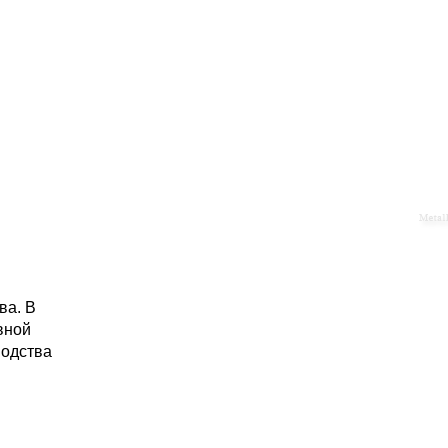
ва. В
вной
водства