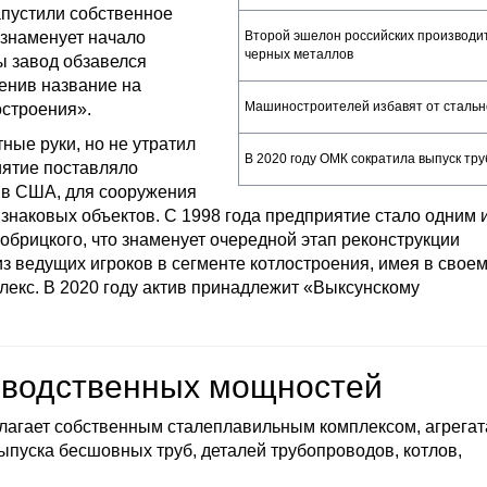
апустили собственное
о знаменует начало
Второй эшелон российских производи
черных металлов
ы завод обзавелся
енив название на
Машиностроителей избавят от стальн
остроения».
ные руки, но не утратил
В 2020 году ОМК сократила выпуск тру
иятие поставляло
 в США, для сооружения
знаковых объектов. С 1998 года предприятие стало одним 
брицкого, что знаменует очередной этап реконструкции
з ведущих игроков в сегменте котлостроения, имея в свое
екс. В 2020 году актив принадлежит «Выксунскому
зводственных мощностей
агает собственным сталеплавильным комплексом, агрега
пуска бесшовных труб, деталей трубопроводов, котлов,