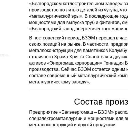
«Белгородском котлостроительном заводе» з
производство по литью деталей из чугуна, чт
«металлургической эры». В последующие год
мощностями для выпуска труб и фитингов, см
«Белгородский завод энергетического машин
В постсоветский период БЗЭМ перешел в част
своих позиций на рынке. В частности, предпр
металлоконструкции для памятников Колумбу
столичного Храма Христа Спасителя и других 
активов «Энергомашкорпорации» Геннадия Бо
производства. Сейчас БЗЭМ остается одним и
составе современный металлургический компл
металлургическому заводу».
Состав прои
Предприятие «Белэнергомаш – БЗЭМ» распол
спецэлектрометаллургии и мощностями для вы
металлоконструкций и другой продукции.