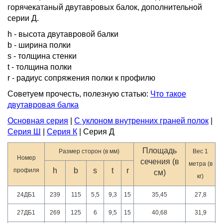
горячекатаный двутавровых балок, дополнительной
серии Д.
h - высота двутавровой балки
b - ширина полки
s - толщина стенки
t - толщина полки
r - радиус сопряжения полки к профилю
Советуем прочесть, полезную статью:
Что такое
двутавровая балка
Основная серия
|
С уклоном внутренних граней полок
|
Серия Ш
|
Серия К
| Серия Д
Площадь
Размер сторон (в мм)
Вес 1
Номер
сечения (в
метра (в
h
b
s
t
r
профиля
см)
кг)
24ДБ1
239
115
5,5
9,3
15
35,45
27,8
27ДБ1
269
125
6
9,5
15
40,68
31,9