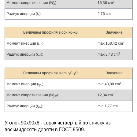
3
Момент сопротивления (
W
):
16,36 cm
x
Радиус инерции (
i
):
2,76 cm
x
Величины профиля в оси x0-x0
Значение
4
Момент инерции (
I
):
max 168,42 cm
x0
3
Радиус инерции (
i
):
max 3,48 cm
x0
Величины профиля в оси y0-y0
Значение
4
Момент инерции (
I
):
min 43,80 cm
y0
3
Момент сопротивления (
W
):
12,34 cm
y0
Радиус инерции (
i
):
min 1,77 cm
y0
Уголок 90х90х8 - сорок четвертый по списку из
восьмидесяти девяти в ГОСТ 8509.