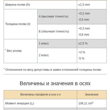
Ширина полки (
h
):
±1,5 mm
+0,2 mm
А (высокая точность)
-0,5 mm
Толщина полки (
t
):
+0,3 mm
Б (обычная точность)
-0,6 mm
1 класс
±2,5 %
*
Вес уголка
+3 %
2 класс
-5 %
*
Отклонения по весу допустимы в замен отклонений толщины полки.
Величины и значения в осях
Величины профиля в оси x-x
Значение
4
Момент инерции (
I
):
106,11 cm
x