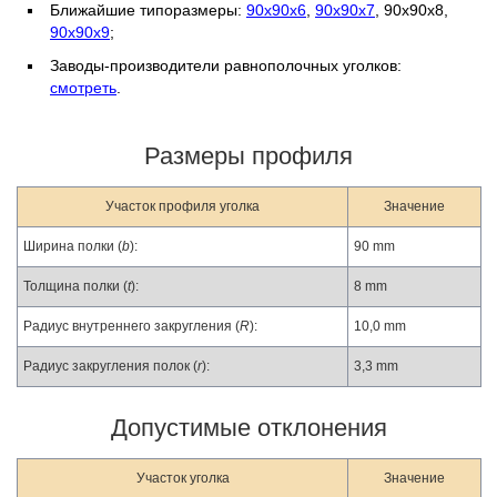
Ближайшие типоразмеры:
90х90х6
,
90х90х7
, 90х90х8,
90х90х9
;
Заводы-производители равнополочных уголков:
смотреть
.
Размеры профиля
Участок профиля уголка
Значение
Ширина полки (
b
):
90 mm
Толщина полки (
t
):
8 mm
Радиус внутреннего закругления (
R
):
10,0 mm
Радиус закругления полок (
r
):
3,3 mm
Допустимые отклонения
Участок уголка
Значение