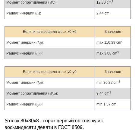
3
Момент сопротивления (
W
):
12,80 cm
x
Радиус инерции (
i
):
2,44 cm
x
Величины профиля в оси x0-x0
Значение
4
Момент инерции (
I
):
max 116,39 cm
x0
3
Радиус инерции (
i
):
max 3,08 cm
x0
Величины профиля в оси y0-y0
Значение
4
Момент инерции (
I
):
min 30,32 cm
y0
3
Момент сопротивления (
W
):
9,44 cm
y0
Радиус инерции (
i
):
min 1,57 cm
y0
Уголок 80х80х8 - сорок первый по списку из
восьмидесяти девяти в ГОСТ 8509.