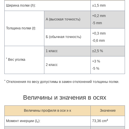
Ширина полки (
h
):
±1,5 mm
+0,2 mm
А (высокая точность)
-5 mm
Толщина полки (
t
):
+0,3 mm
Б (обычная точность)
-0,6 mm
1 класс
±2,5 %
*
Вес уголка
+3 %
2 класс
-5 %
*
Отклонения по весу допустимы в замен отклонений толщины полки.
Величины и значения в осях
Величины профиля в оси x-x
Значение
4
Момент инерции (
I
):
73,36 cm
x