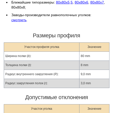
Ближайшие типоразмеры:
80х80х5,5
,
80х80х6
,
80х80х7
,
80х80х8;
Заводы-производители равнополочных уголков:
смотреть
.
Размеры профиля
Участок профиля уголка
Значение
Ширина полки (
b
):
80 mm
Толщина полки (
t
):
8 mm
Радиус внутреннего закругления (
R
):
9,0 mm
Радиус закругления полок (
r
):
3,0 mm
Допустимые отклонения
Участок уголка
Значение