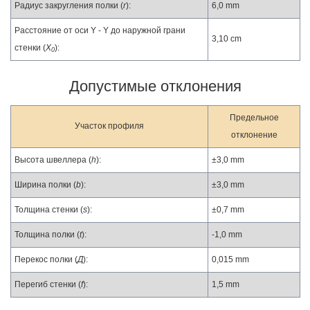
Радиус закругления полки (
r
):
6,0 mm
Расстояние от оси Y - Y до наружной грани
3,10 cm
стенки (
X
):
0
Допустимые отклонения
Предельное
Участок профиля
отклонение
Высота швеллера (
h
):
±3,0 mm
Ширина полки (
b
):
±3,0 mm
Толщина стенки (
s
):
±0,7 mm
Толщина полки (
t
):
-1,0 mm
Перекос полки (
Д
):
0,015 mm
Перегиб стенки (
f
):
1,5 mm