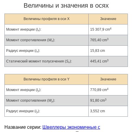
Величины и значения в осях
Величины профиля в оси X
Значение
4
Момент инерции (
I
):
15 307,9 cm
x
3
Момент сопротивления (
W
):
765,40 cm
x
Радиус инерции (
i
):
15,83 cm
x
3
Статический момент полусечения (
S
):
445,41 cm
x
Величины профиля в оси Y
Значение
4
Момент инерции (
I
):
770,89 cm
y
3
Момент сопротивления (
W
):
91,80 cm
y
Радиус инерции (
i
):
3,552 cm
y
Название серии:
Швеллеры экономичные с