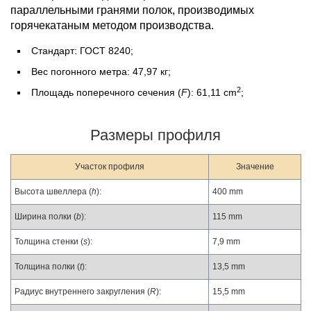
параллельными гранями полок, производимых
горячекатаным методом производства.
Стандарт: ГОСТ 8240;
Вес погонного метра: 47,97 кг;
2
Площадь поперечного сечения (
F
): 61,11 cm
;
Размеры профиля
Участок профиля
Значение
Высота швеллера (
h
):
400 mm
Ширина полки (
b
):
115 mm
Толщина стенки (
s
):
7,9 mm
Толщина полки (
t
):
13,5 mm
Радиус внутреннего закругления (
R
):
15,5 mm