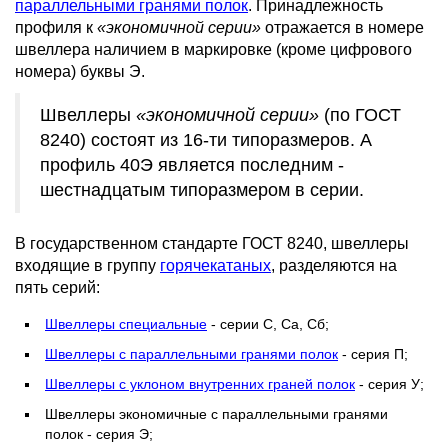
параллельными гранями полок
. Принадлежность
профиля к
«экономичной серии»
отражается в номере
швеллера наличием в маркировке (кроме цифрового
номера) буквы Э.
Швеллеры
«экономичной серии»
(по ГОСТ
8240) состоят из 16-ти типоразмеров. А
профиль 40Э является последним -
шестнадцатым типоразмером в серии.
В государственном стандарте ГОСТ 8240, швеллеры
входящие в группу
горячекатаных
, разделяются на
пять серий:
Швеллеры специальные
- серии С, Са, Сб;
Швеллеры с параллельными гранями полок
- серия П;
Швеллеры с уклоном внутренних граней полок
- серия У;
Швеллеры экономичные с параллельными гранями
полок - серия Э;