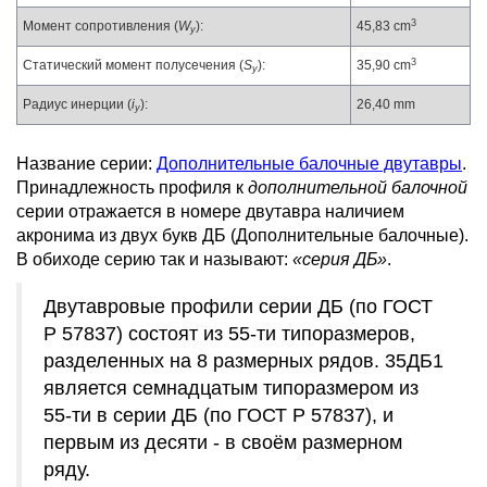
3
Момент сопротивления (
W
):
45,83 cm
y
3
Статический момент полусечения (
S
):
35,90 cm
y
Радиус инерции (
i
):
26,40 mm
y
Название серии:
Дополнительные балочные двутавры
.
Принадлежность профиля к
дополнительной балочной
серии отражается в номере двутавра наличием
акронима из двух букв ДБ (Дополнительные балочные).
В обиходе серию так и называют:
«серия ДБ»
.
Двутавровые профили серии ДБ (по ГОСТ
Р 57837) состоят из 55-ти типоразмеров,
разделенных на 8 размерных рядов. 35ДБ1
является семнадцатым типоразмером из
55-ти в серии ДБ (по ГОСТ Р 57837), и
первым из десяти - в своём размерном
ряду.