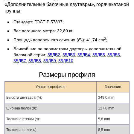
«Дополнительные балочные двутавры», горячекатаной
группы.
Стандарт: ГОСТ Р 57837;
Вес погонного метра: 32,80 кг;
2
Площадь поперечного сечения (
F
): 41,74 cm
;
n
Ближайшие по параметрам двутавры дополнительной
балочной серии:
35ДБ2
,
35ДБ3
,
35ДБ4
,
35ДБ5
,
35ДБ6
,
35ДБ7
,
35ДБ8
,
35ДБ9
,
35ДБ10
.
Размеры профиля
Участок профиля
Значение
Высота двутавра (
h
):
349,0 mm
Ширина полки (
b
):
127,0 mm
Толщина стенки (
s
):
5,8 mm
Толщина полки (
t
):
8,5 mm