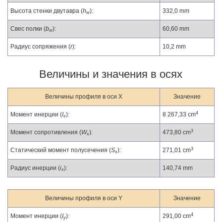
Высота стенки двутавра (
h
):
332,0 mm
w
Свес полки (
b
):
60,60 mm
w
Радиус сопряжения (
r
):
10,2 mm
Величины и значения в осях
Величины профиля в оси X
Значение
4
Момент инерции (
I
):
8 267,33 cm
x
3
Момент сопротивления (
W
):
473,80 cm
x
3
Статический момент полусечения (
S
):
271,01 cm
x
Радиус инерции (
i
):
140,74 mm
x
Величины профиля в оси Y
Значение
4
Момент инерции (
I
):
291,00 cm
y