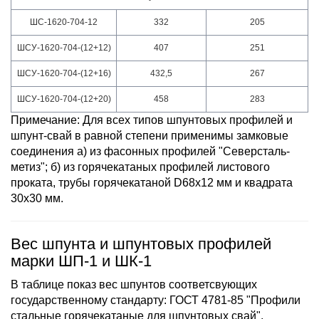
ШС-1620-704-12
332
205
ШСУ-1620-704-(12+12)
407
251
ШСУ-1620-704-(12+16)
432,5
267
ШСУ-1620-704-(12+20)
458
283
Примечание: Для всех типов шпунтовых профилей и
шпунт-свай в равной степени применимы замковые
соединения а) из фасонных профилей "Северсталь-
метиз"; б) из горячекатаных профилей листового
проката, трубы горячекатаной D68x12 мм и квадрата
30x30 мм.
Вес шпунта и шпунтовых профилей
марки ШП-1 и ШК-1
В таблице показ вес шпунтов соответсвующих
государственному стандарту: ГОСТ 4781-85 "Профили
стальные горячекатаные для шпунтовых свай".