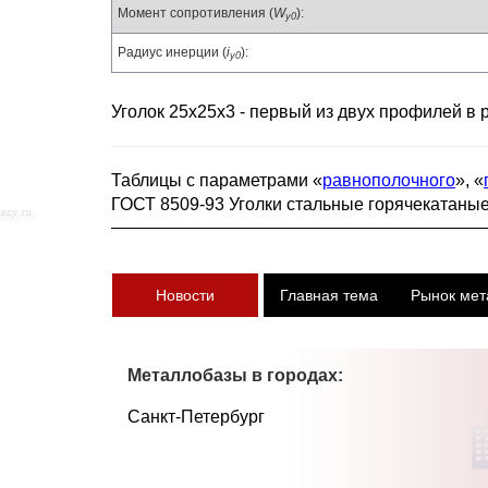
Момент сопротивления (
W
):
y0
Радиус инерции (
i
):
y0
Уголок 25х25х3 - первый из двух профилей в 
Таблицы с параметрами «
равнополочного
», «
ГОСТ 8509-93 Уголки стальные горячекатаны
Новости
Главная тема
Рынок мет
Металлобазы в городах:
Санкт-Петербург