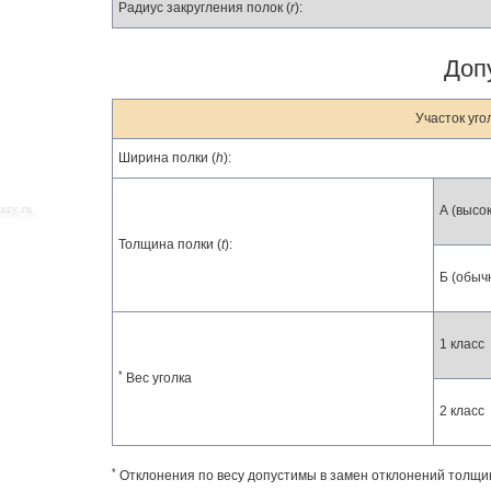
Радиус закругления полок (
r
):
Доп
Участок уго
Ширина полки (
h
):
А (высо
Толщина полки (
t
):
Б (обыч
1 класс
*
Вес уголка
2 класс
*
Отклонения по весу допустимы в замен отклонений толщи