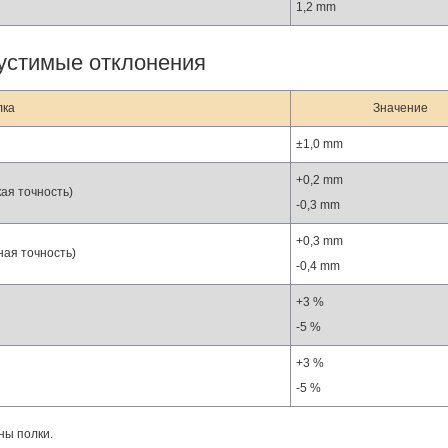
1,2 mm
устимые отклонения
лка
Значение
±1,0 mm
+0,2 mm
кая точность)
-0,3 mm
+0,3 mm
ная точность)
-0,4 mm
+3 %
-5 %
+3 %
-5 %
ны полки.