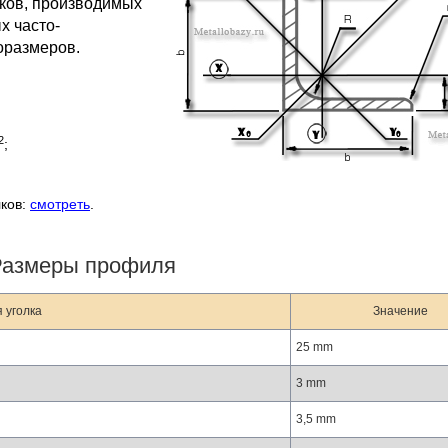
лков, производимых
х часто-
оразмеров.
2
;
лков:
смотреть
.
Размеры профиля
 уголка
Значение
25 mm
3 mm
3,5 mm