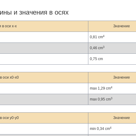
ины и значения в осях
в оси x-x
Значение
4
0,81 cm
3
0,46 cm
0,75 cm
 оси x0-x0
Значение
4
max 1,29 cm
3
max 0,95 cm
 оси y0-y0
Значение
4
min 0,34 cm