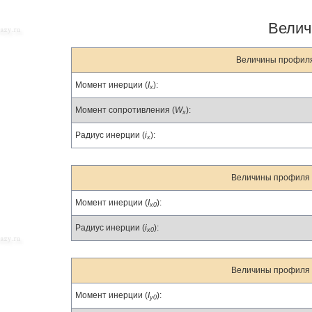
Велич
Величины профиля 
Момент инерции (
I
):
x
Момент сопротивления (
W
):
x
Радиус инерции (
i
):
x
Величины профиля в
Момент инерции (
I
):
x0
Радиус инерции (
i
):
x0
Величины профиля в
Момент инерции (
I
):
y0