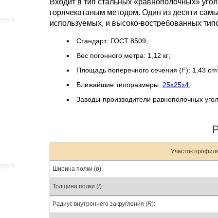
Входит в тип стальных «равнополочных» уго
горячекатаным методом. Один из десяти самы
используемых, и высоко-востребованных тип
Стандарт: ГОСТ 8509;
Вес погонного метра: 1,12 кг;
Площадь поперечного сечения (
F
): 1,43 cm
Ближайшие типоразмеры:
25x25x4
;
Заводы-производители равнополочных уго
Участок профиля
Ширина полки (
b
):
Толщина полки (
t
):
Радиус внутреннего закругления (
R
):