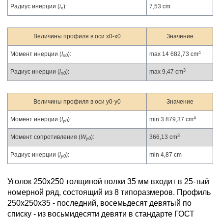
Радиус инерции (
i
):
7,53 cm
x
Величины профиля в оси x0-x0
Значение
4
Момент инерции (
I
):
max 14 682,73 cm
x0
3
Радиус инерции (
i
):
max 9,47 cm
x0
Величины профиля в оси y0-y0
Значение
4
Момент инерции (
I
):
min 3 879,37 cm
y0
3
Момент сопротивления (
W
):
366,13 cm
y0
Радиус инерции (
i
):
min 4,87 cm
y0
Уголок 250х250 толщиной полки 35 мм входит в 25-тый
номерной ряд, состоящий из 8 типоразмеров. Профиль
250х250х35 - последний, восемьдесят девятый по
списку - из восьмидесяти девяти в стандарте ГОСТ