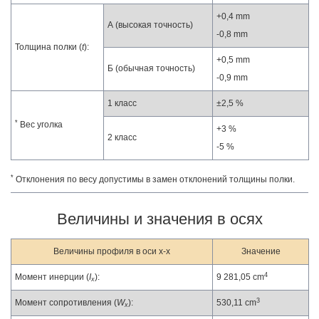
+0,4 mm
А (высокая точность)
-0,8 mm
Толщина полки (
t
):
+0,5 mm
Б (обычная точность)
-0,9 mm
1 класс
±2,5 %
*
Вес уголка
+3 %
2 класс
-5 %
*
Отклонения по весу допустимы в замен отклонений толщины полки.
Величины и значения в осях
Величины профиля в оси x-x
Значение
4
Момент инерции (
I
):
9 281,05 cm
x
3
Момент сопротивления (
W
):
530,11 cm
x