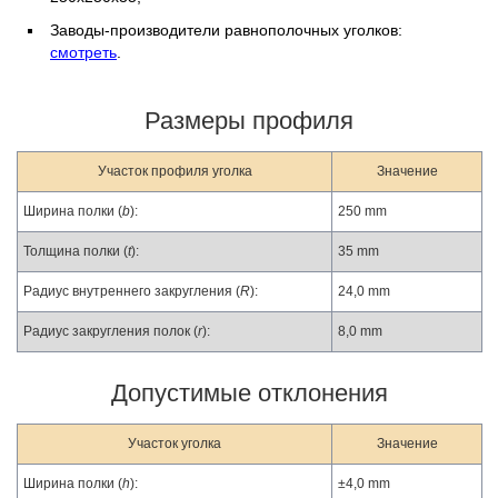
Заводы-производители равнополочных уголков:
смотреть
.
Размеры профиля
Участок профиля уголка
Значение
Ширина полки (
b
):
250 mm
Толщина полки (
t
):
35 mm
Радиус внутреннего закругления (
R
):
24,0 mm
Радиус закругления полок (
r
):
8,0 mm
Допустимые отклонения
Участок уголка
Значение
Ширина полки (
h
):
±4,0 mm