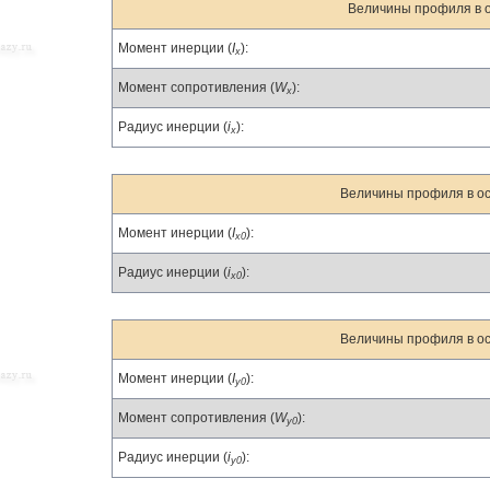
Величины профиля в о
Момент инерции (
I
):
x
Момент сопротивления (
W
):
x
Радиус инерции (
i
):
x
Величины профиля в ос
Момент инерции (
I
):
x0
Радиус инерции (
i
):
x0
Величины профиля в ос
Момент инерции (
I
):
y0
Момент сопротивления (
W
):
y0
Радиус инерции (
i
):
y0