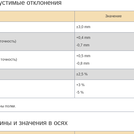
устимые отклонения
Значение
±3,0 mm
+0,4 mm
точность)
-0,7 mm
+0,5 mm
 точность)
-0,8 mm
±2,5 %
+3 %
-5 %
ны полки.
ины и значения в осях