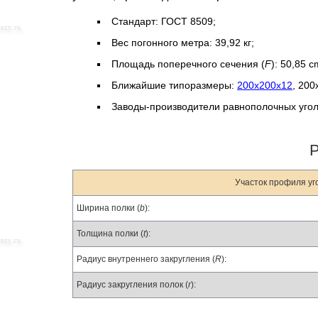
Стандарт: ГОСТ 8509;
Вес погонного метра: 39,92 кг;
Площадь поперечного сечения (
F
): 50,85 c
Ближайшие типоразмеры:
200х200х12
, 20
Заводы-производители равнополочных уго
Участок профиля уг
Ширина полки (
b
):
Толщина полки (
t
):
Радиус внутреннего закругления (
R
):
Радиус закругления полок (
r
):