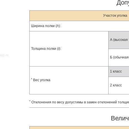
Доп
Участок уголка
Ширина полки (
h
):
А (высокая 
Толщина полки (
t
):
Б (обычная
1 класс
*
Вес уголка
2 класс
*
Отклонения по весу допустимы в замен отклонений толщи
Велич