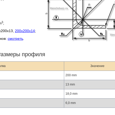
2
m
;
0х200х13,
200х200х14
;
лков:
смотреть
.
Размеры профиля
олка
Значение
200 mm
13 mm
18,0 mm
6,0 mm