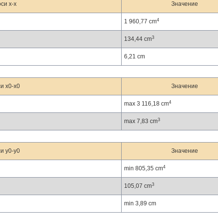
си x-x
Значение
4
1 960,77 cm
3
134,44 cm
6,21 cm
и x0-x0
Значение
4
max 3 116,18 cm
3
max 7,83 cm
и y0-y0
Значение
4
min 805,35 cm
3
105,07 cm
min 3,89 cm