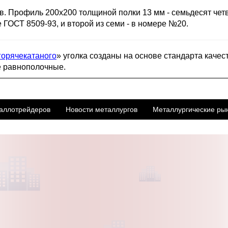
ов. Профиль 200х200 толщиной полки 13 мм - семьдесят че
е ГОСТ 8509-93, и второй из семи - в номере №20.
горячекатаного
» уголка созданы на основе стандарта качес
е равнополочные.
аллотрейдеров
Новости металлургов
Металлургические ры