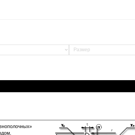
авнополочных»
одом.