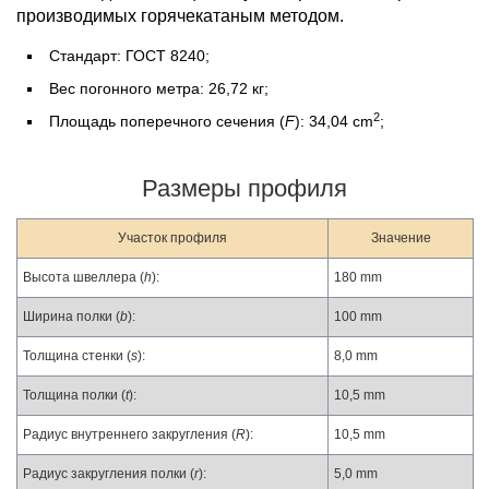
производимых горячекатаным методом.
Стандарт: ГОСТ 8240;
Вес погонного метра: 26,72 кг;
2
Площадь поперечного сечения (
F
): 34,04 cm
;
Размеры профиля
Участок профиля
Значение
Высота швеллера (
h
):
180 mm
Ширина полки (
b
):
100 mm
Толщина стенки (
s
):
8,0 mm
Толщина полки (
t
):
10,5 mm
Радиус внутреннего закругления (
R
):
10,5 mm
Радиус закругления полки (
r
):
5,0 mm