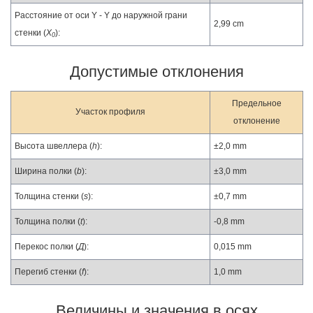
Расстояние от оси Y - Y до наружной грани
2,99 cm
стенки (
X
):
0
Допустимые отклонения
Предельное
Участок профиля
отклонение
Высота швеллера (
h
):
±2,0 mm
Ширина полки (
b
):
±3,0 mm
Толщина стенки (
s
):
±0,7 mm
Толщина полки (
t
):
-0,8 mm
Перекос полки (
Д
):
0,015 mm
Перегиб стенки (
f
):
1,0 mm
Величины и значения в осях