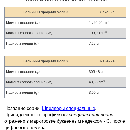
Величины профиля в оси X
Значение
4
Момент инерции (
I
):
1 791,01 cm
x
3
Момент сопротивления (
W
):
199,00 cm
x
Радиус инерции (
i
):
7,25 cm
x
Величины профиля в оси Y
Значение
4
Момент инерции (
I
):
305,48 cm
y
3
Момент сопротивления (
W
):
43,58 cm
y
Радиус инерции (
i
):
3,00 cm
y
Название серии:
Швеллеры специальные
.
Принадлежность профиля к
«специальной» серии
-
отражено в маркировке буквенным индексом - С, после
цифрового номера.