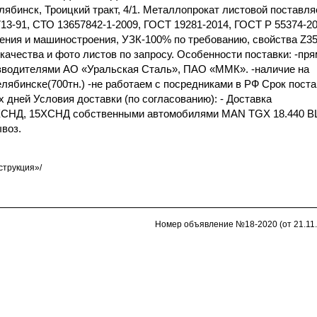
лябинск, Троицкий тракт, 4/1. Металлопрокат листовой поставля
13-91, СТО 13657842-1-2009, ГОСТ 19281-2014, ГОСТ Р 55374-20
оения и машиностроения, УЗК-100% по требованию, свойства Z3
ачества и фото листов по запросу. Особенности поставки: -пр
изводителями АО «Уральская Сталь», ПАО «ММК». -наличие на
елябинске(700тн.) -не работаем с посредниками в РФ Срок поста
х дней Условия доставки (по согласованию): - Доставка
ХСНД, 15ХСНД собственными автомобилями MAN TGX 18.440 BL
воз.
струкция»/
Номер объявление №18-2020 (от 21.11.2