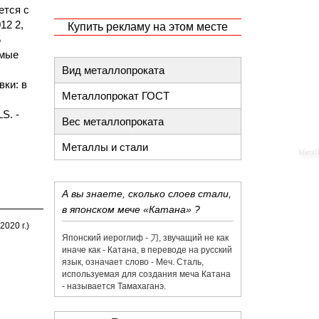
ется с
12 2,
Купить рекламу на этом месте
5
ямые
Вид металлопроката
вки: в
Металлопрокат ГОСТ
S. -
Вес металлопроката
Металлы и стали
А вы знаете, сколько слоев стали,
в японском мече «Катана» ?
020 г.)
Японский иероглиф - 刀,​ звучащий не как
иначе как - Катана, в переводе на русский
язык, означает слово - Меч. Сталь,
используемая для создания меча Катана
- называется Тамахаганэ.